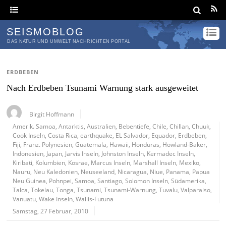
SEISMOBLOG
DAS NATUR UND UMWELT NACHRICHTEN PORTAL
ERDBEBEN
Nach Erdbeben Tsunami Warnung stark ausgeweitet
Birgit Hoffmann
Amerik. Samoa
,
Antarktis
,
Australien
,
Bebentiefe
,
Chile
,
Chillan
,
Chuuk
,
Cook Inseln
,
Costa Rica
,
earthquake
,
EL Salvador
,
Equador
,
Erdbeben
,
Fiji
,
Franz. Polynesien
,
Guatemala
,
Hawaii
,
Honduras
,
Howland-Baker
,
Indonesien
,
Japan
,
Jarvis Inseln
,
Johnston Inseln
,
Kermadec Inseln
,
Kiribati
,
Kolumbien
,
Kosrae
,
Marcus Inseln
,
Marshall Inseln
,
Mexiko
,
Nauru
,
Neu Kaledonien
,
Neuseeland
,
Nicaragua
,
Niue
,
Panama
,
Papua
Neu Guinea
,
Pohnpei
,
Samoa
,
Santiago
,
Solomon Inseln
,
Südamerika
,
Talca
,
Tokelau
,
Tonga
,
Tsunami
,
Tsunami-Warnung
,
Tuvalu
,
Valparaiso
,
Vanuatu
,
Wake Inseln
,
Wallis-Futuna
Samstag, 27 Februar, 2010