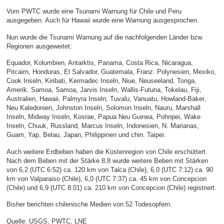
Vom PWTC wurde eine Tsunami Warnung für Chile und Peru
ausgegeben. Auch für Hawaii wurde eine Warnung ausgesprochen.
Nun wurde die Tsunami Warnung auf die nachfolgenden Länder bzw.
Regionen ausgeweitet:
Equador, Kolumbien, Antarktis, Panama, Costa Rica, Nicaragua,
Pitcairn, Honduras, El Salvador, Guatemala, Franz. Polynesien, Mexiko,
Cook Inseln, Kiribati, Kermadec Inseln, Niue, Neuseeland, Tonga,
Amerik. Samoa, Samoa, Jarvis Inseln, Wallis-Futuna, Tokelau, Fiji,
Australien, Hawaii, Palmyra Inseln, Tuvalu, Vanuatu, Howland-Baker,
Neu Kaledonien, Johnston Inseln, Solomon Inseln, Nauru, Marshall
Inseln, Midway Inseln, Kosrae, Papua Neu Guinea, Pohnpei, Wake
Inseln, Chuuk, Russland, Marcus Inseln, Indonesien, N. Marianas,
Guam, Yap, Belau, Japan, Philippinen und chin. Taipei.
Auch weitere Erdbeben haben die Küstenregion von Chile erschüttert.
Nach dem Beben mit der Stärke 8,8 wurde weitere Beben mit Stärken
von 6,2 (UTC 6:52) ca. 120 km von Talca (Chile), 6,0 (UTC 7:12) ca. 90
km von Valparaiso (Chile), 6,0 (UTC 7:37) ca. 45 km von Concepcion
(Chile) und 6,9 (UTC 8:01) ca. 210 km von Concepcion (Chile) registriert.
Bisher berichten chilenische Medien von 52 Todesopfern.
Quelle: USGS, PWTC, LNE