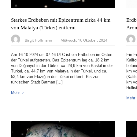
Starkes Erdbeben mit Epizentrum zirka 44 km
Erdb
von Malatya (Türkei) entfernt
Arom
Birgit Hoffmann
Mittwoch, 16 Oktober, 2024
Am 16.10.2024 um 07:46 UTC ist ein Erdbeben im Osten
Ein E
der Türkei aufgetreten. Das Epizentrum lag ca. 18,2 km
Kalif
von Doğanyol in der Türkei, ca. 28,9 km von Baskil in der
befan
Türkei, ca. 44,7 km von Malatya in der Türkei, und ca.
km vo
53,4 km von Elazığ in der Türkei entfernt. Bis zur
(Kalif
türkischen Stadt Batman […]
km vo
Hollis
Mehr
Mehr