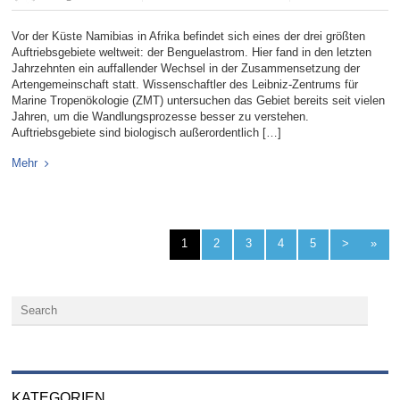
Vor der Küste Namibias in Afrika befindet sich eines der drei größten
Auftriebsgebiete weltweit: der Benguelastrom. Hier fand in den letzten
Jahrzehnten ein auffallender Wechsel in der Zusammensetzung der
Artengemeinschaft statt. Wissenschaftler des Leibniz-Zentrums für
Marine Tropenökologie (ZMT) untersuchen das Gebiet bereits seit vielen
Jahren, um die Wandlungsprozesse besser zu verstehen.
Auftriebsgebiete sind biologisch außerordentlich […]
Mehr
1
2
3
4
5
>
»
KATEGORIEN