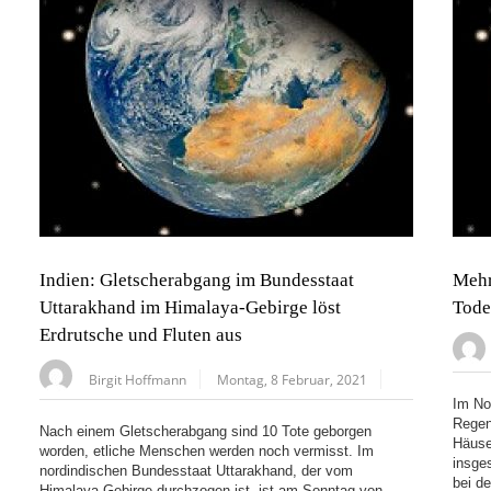
Indien: Gletscherabgang im Bundesstaat
Mehr
Uttarakhand im Himalaya-Gebirge löst
Tode
Erdrutsche und Fluten aus
Birgit Hoffmann
Montag, 8 Februar, 2021
Im No
Regen
Nach einem Gletscherabgang sind 10 Tote geborgen
Häuse
worden, etliche Menschen werden noch vermisst. Im
insge
nordindischen Bundesstaat Uttarakhand, der vom
bei d
Himalaya-Gebirge durchzogen ist, ist am Sonntag von