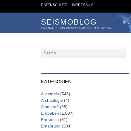
DATENSCHUTZ
IMPRESSUM
SEISMOBLOG
STA
DAS NATUR UND UMWELT NACHRICHTEN PORTAL
KATEGORIEN
Allgemein
(543)
Archäologie
(4)
Atomkraft
(98)
Erdbeben
(1.087)
Erdrutsch
(61)
Ernährung
(304)