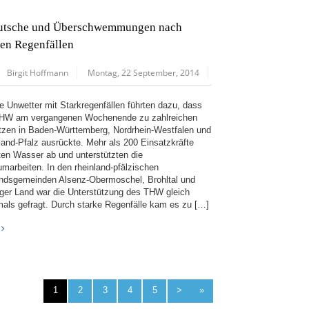
utsche und Überschwemmungen nach
ken Regenfällen
Birgit Hoffmann
Montag, 22 September, 2014
ge Unwetter mit Starkregenfällen führten dazu, dass
HW am vergangenen Wochenende zu zahlreichen
tzen in Baden-Württemberg, Nordrhein-Westfalen und
land-Pfalz ausrückte. Mehr als 200 Einsatzkräfte
en Wasser ab und unterstützten die
umarbeiten. In den rheinland-pfälzischen
ndsgemeinden Alsenz-Obermoschel, Brohltal und
rger Land war die Unterstützung des THW gleich
als gefragt. Durch starke Regenfälle kam es zu […]
1
2
3
4
5
>
»