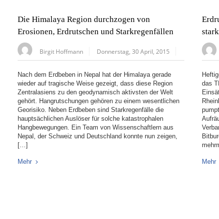
Die Himalaya Region durchzogen von
Erdr
Erosionen, Erdrutschen und Starkregenfällen
star
Birgit Hoffmann
Donnerstag, 30 April, 2015
Nach dem Erdbeben in Nepal hat der Himalaya gerade
Hefti
wieder auf tragische Weise gezeigt, dass diese Region
das T
Zentralasiens zu den geodynamisch aktivsten der Welt
Einsä
gehört. Hangrutschungen gehören zu einem wesentlichen
Rhein
Georisiko. Neben Erdbeben sind Starkregenfälle die
pumpt
hauptsächlichen Auslöser für solche katastrophalen
Aufrä
Hangbewegungen. Ein Team von Wissenschaftlern aus
Verba
Nepal, der Schweiz und Deutschland konnte nun zeigen,
Bitbu
[…]
mehrm
Mehr
Mehr