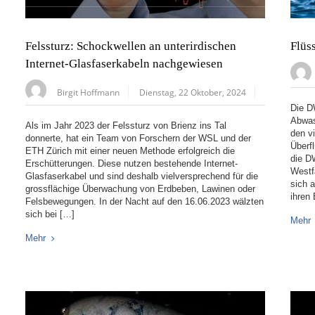
Felssturz: Schockwellen an unterirdischen
Flüs
Internet-Glasfaserkabeln nachgewiesen
Birgit Hoffmann
Dienstag, 22 Oktober, 2024
Die D
Abwass
Als im Jahr 2023 der Felssturz von Brienz ins Tal
den v
donnerte, hat ein Team von Forschern der WSL und der
Überf
ETH Zürich mit einer neuen Methode erfolgreich die
die D
Erschütterungen. Diese nutzen bestehende Internet-
Westf
Glasfaserkabel und sind deshalb vielversprechend für die
sich a
grossflächige Überwachung von Erdbeben, Lawinen oder
ihren
Felsbewegungen. In der Nacht auf den 16.06.2023 wälzten
sich bei […]
Mehr
Mehr