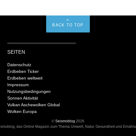
BACK TO TOP
SEITEN
Datenschutz
Erdbeben Ticker
Erdbeben weltweit
Impressum
Nutzungsbedingungen
Sonnen Aktivität
Vulkan Aschewolken Global
Wolken Europa
©
Seismoblog
2026
ismoblog, das Online Magazin zum Thema Umwelt, Natur, Gesundheit und Ernähru