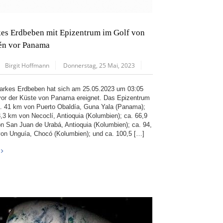
kes Erdbeben mit Epizentrum im Golf von
én vor Panama
Birgit Hoffmann
Donnerstag, 25 Mai, 2023
tarkes Erdbeben hat sich am 25.05.2023 um 03:05
or der Küste von Panama ereignet. Das Epizentrum
a. 41 km von Puerto Obaldía, Guna Yala (Panama);
3,3 km von Necoclí, Antioquia (Kolumbien); ca. 66,9
n San Juan de Urabá, Antioquia (Kolumbien); ca. 94,
on Unguía, Chocó (Kolumbien); und ca. 100,5 […]