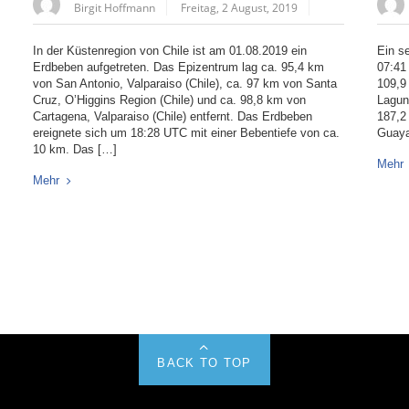
Birgit Hoffmann
Freitag, 2 August, 2019
In der Küstenregion von Chile ist am 01.08.2019 ein
Ein s
Erdbeben aufgetreten. Das Epizentrum lag ca. 95,4 km
07:41
von San Antonio, Valparaiso (Chile), ca. 97 km von Santa
109,9
Cruz, O’Higgins Region (Chile) und ca. 98,8 km von
Lagun
Cartagena, Valparaiso (Chile) entfernt. Das Erdbeben
187,2
ereignete sich um 18:28 UTC mit einer Bebentiefe von ca.
Guaya
10 km. Das […]
Mehr
Mehr
BACK TO TOP