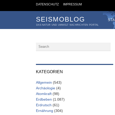
DATENSCHUTZ
IMPRESSUM
SEISMOBLOG
STA
DAS NATUR UND UMWELT NACHRICHTEN PORTAL
KATEGORIEN
Allgemein
(543)
Archäologie
(4)
Atomkraft
(98)
Erdbeben
(1.087)
Erdrutsch
(61)
Ernährung
(304)