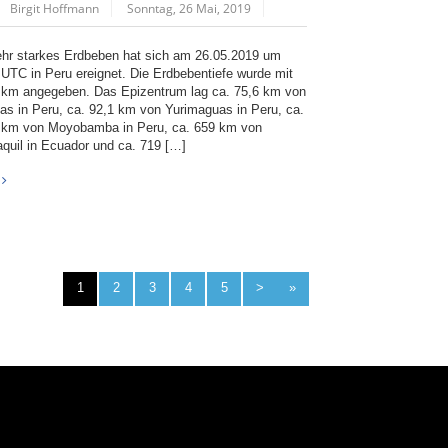
Birgit Hoffmann
Sonntag, 26 Mai, 2019
ehr starkes Erdbeben hat sich am 26.05.2019 um
 UTC in Peru ereignet. Die Erdbebentiefe wurde mit
 km angegeben. Das Epizentrum lag ca. 75,6 km von
as in Peru, ca. 92,1 km von Yurimaguas in Peru, ca.
 km von Moyobamba in Peru, ca. 659 km von
quil in Ecuador und ca. 719 […]
1
2
3
4
5
>
»