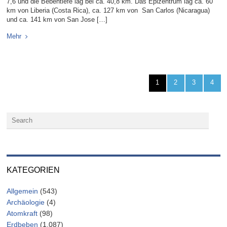
7,6 und die Bebentiefe lag bei ca. 40,8 km. Das Epizentrum lag ca. 60
km von Liberia (Costa Rica), ca. 127 km von San Carlos (Nicaragua)
und ca. 141 km von San Jose […]
Mehr
1
2
3
4
KATEGORIEN
Allgemein
(543)
Archäologie
(4)
Atomkraft
(98)
Erdbeben
(1.087)