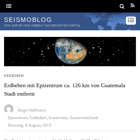
SEISMOBLOG
DAS NATUR UND UMWELT NACHRICHTEN PORTAL
ERDBEBEN
Erdbeben mit Epizentrum ca. 126 km von Guatemala
Stadt entfernt
Birgit Hoffmann
Epizentrum
,
Erdbeben
,
Guatemala
,
GuatemalaStadt
Dienstag, 6 August, 2013