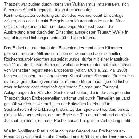
Triaszeit war zudem durch intensiven Vulkanismus im zentralen, sich
öffnenden Atlantik geprägt. Rekonstruktionen der
Kontinentalplattenverteilung zur Zeit des Rochechouart-Einschlags
zeigen, dass das Impakt-Ereignis sehr küstennah oder gar im Meer
selbst stattgefunden hat, und dass enge Meeresstrassen die
Ausbreitung einer durch den Einschlag ausgelösten Tsunami-Welle in
verschiedene Richtungen unterstützt haben könnten.
Das Erdbeben, das durch den Einschlag des rund einen Kilometer
grossen, mehrere Milliarden Tonnen schweren und sehr schnellen
Rochechouart-Meteoriten ausgelöst wurde, dürfte mit einer Magnitude
von 11 auf der Richter-Skala die vielfache Energie des stärksten jemals
von Menschen registrierten Erdbebens (Valdivia/Chile, 22. Mai 1960)
freigesetzt haben. In einem solchen Katastrophen-Szenario könnten nun
erstmals grossflächig verbreitete, mehrere Meter mächtige und bisher
zwar bekannte aber rätselhaft gebliebene Seismit -und Tsunami-
Ablagerungen des Rät also Gesteinsschichten, die in der ausgehenden
Triaszeit durch Erdbebenwellen verformt und durch Flutwellen an Land
gespült wurden in weiten Teilen der Britischen Inseln und in
Südfrankreich ihre Erklärung finden. Es darf spekuliert werden, ob das
globale Massensterben, das am Ende der Trias stattfand und damit die
Jurazeit einleitete, mit dem Rochechouart-Ereignis in Verbindung steht.
Wie im Nördlinger Ries sind auch in der Gegend des Rochechouart-
Einschlags viele historische Gebäude und Stätten, so die Thermen von