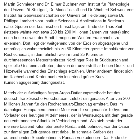
Martin Schmieder und Dr. Elmar Buchner vom Institut für Planetologie
der Universität Stuttgart, Dr. Mario Trieloff und Dr. Winfried Schwarz vom
Institut für Geowissenschaften der Universität Heidelberg sowie Dr.
Philippe Lambert vom Institut Sciences & Applications in Bordeaux,
nahe. Spuren des kosmischen Einschlags am Ende der Trias-Zeit
(letztere währte von etwa 250 bis 200 Millionen Jahren vor heute) sind
noch heute unweit der Stadt Limoges im Westen Frankreichs zu
erkennen. Dort liegt der weitgehend von der Erosion abgetragene und
ursprünglich wahrscheinlich bis zu 50 Kilometer grosse Impaktkrater von
Rochechouart, in dem ähnlich wie im rund 25 Kilometer
durchmessenden Meteoritenkrater Nördlinger Ries in Süddeutschland
spezielle Gesteine auftreten, die von der unvorstellbar hohen Druck- und
Hitzewelle während des Einschlags erzählen. Unter anderem findet sich
im Rochechouart-Krater auch ein leuchtend grüner Suevit
(Einschlagsgestein) durchgesetzt.
Mittels der aufwändigen Argon-Argon-Datierungsmethode hat das
deutsch-französische Forscherteam zuletzt ein genaues Alter von 200
Millionen Jahren für den Rochechouart-Einschlag ermittelt. Das im
damaligen Europa herrschende Meer war die so genannte Tethys, ein
Vorläufer des heutigen Mittelmeeres, der in Westeuropa mit dem gerade
neu entstandenen Atlantik in Verbindung stand. Wo sich heute der
mehrere tausend Kilometer breite Nordatlantik befindet, war der Ozean
zur damaligen Zeit gerade erst dabei, in schmale Gräben des
aufbrechenden Superkontinents Pangäa vorzudringen. Das Ende der