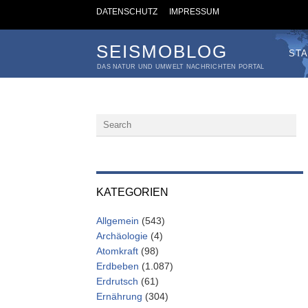
DATENSCHUTZ
IMPRESSUM
SEISMOBLOG
STA
DAS NATUR UND UMWELT NACHRICHTEN PORTAL
KATEGORIEN
Allgemein
(543)
Archäologie
(4)
Atomkraft
(98)
Erdbeben
(1.087)
Erdrutsch
(61)
Ernährung
(304)