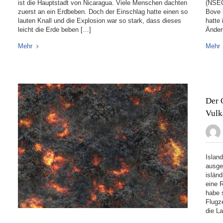
ist die Hauptstadt von Nicaragua. Viele Menschen dachten
(NSEC
zuerst an ein Erdbeben. Doch der Einschlag hatte einen so
Bove 
lauten Knall und die Explosion war so stark, dass dieses
hatte 
leicht die Erde beben […]
Änder
Mehr
Mehr
Der 
Vulk
Islan
ausge
islän
eine 
habe 
Flugz
die L