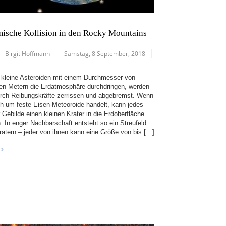
ische Kollision in den Rocky Mountains
Birgit Hoffmann
Samstag, 8 September, 2018
kleine Asteroiden mit einem Durchmesser von
en Metern die Erdatmosphäre durchdringen, werden
urch Reibungskräfte zerrissen und abgebremst. Wenn
ch um feste Eisen-Meteoroide handelt, kann jedes
 Gebilde einen kleinen Krater in die Erdoberfläche
n. In enger Nachbarschaft entsteht so ein Streufeld
ratern – jeder von ihnen kann eine Größe von bis […]