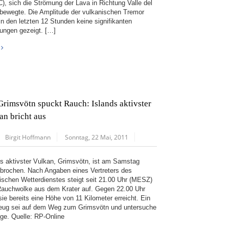
), sich die Strömung der Lava in Richtung Valle del
bewegte. Die Amplitude der vulkanischen Tremor
in den letzten 12 Stunden keine signifikanten
ungen gezeigt. […]
Grimsvötn spuckt Rauch: Islands aktivster
an bricht aus
Birgit Hoffmann
Sonntag, 22 Mai, 2011
ds aktivster Vulkan, Grimsvötn, ist am Samstag
brochen. Nach Angaben eines Vertreters des
dischen Wetterdienstes steigt seit 21.00 Uhr (MESZ)
Rauchwolke aus dem Krater auf. Gegen 22.00 Uhr
sie bereits eine Höhe von 11 Kilometer erreicht. Ein
eug sei auf dem Weg zum Grimsvötn und untersuche
age. Quelle: RP-Online