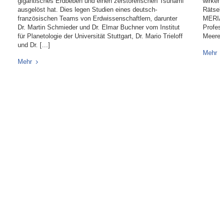
gigantisches Erdbeben und einen zerstörerischen Tsunami
wirke
ausgelöst hat. Dies legen Studien eines deutsch-
Rätse
französischen Teams von Erdwissenschaftlern, darunter
MERIA
Dr. Martin Schmieder und Dr. Elmar Buchner vom Institut
Profe
für Planetologie der Universität Stuttgart, Dr. Mario Trieloff
Meere
und Dr. […]
Mehr
Mehr