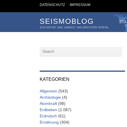
DATENSCHUTZ
IMPRESSUM
SEISMOBLOG
STA
DAS NATUR UND UMWELT NACHRICHTEN PORTAL
KATEGORIEN
Allgemein
(543)
Archäologie
(4)
Atomkraft
(98)
Erdbeben
(1.087)
Erdrutsch
(61)
Ernährung
(304)