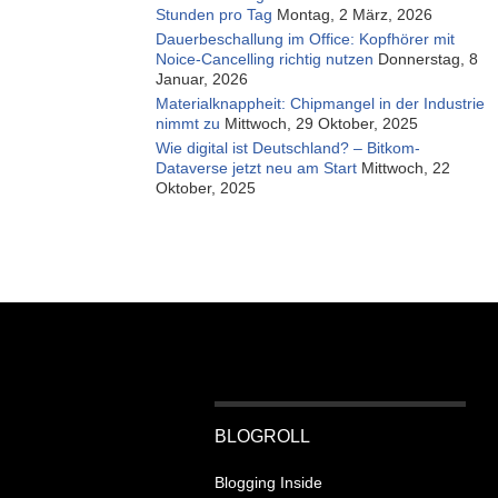
Stunden pro Tag
Montag, 2 März, 2026
Dauerbeschallung im Office: Kopfhörer mit
Noice-Cancelling richtig nutzen
Donnerstag, 8
Januar, 2026
Materialknappheit: Chipmangel in der Industrie
nimmt zu
Mittwoch, 29 Oktober, 2025
Wie digital ist Deutschland? – Bitkom-
Dataverse jetzt neu am Start
Mittwoch, 22
Oktober, 2025
BLOGROLL
Blogging Inside