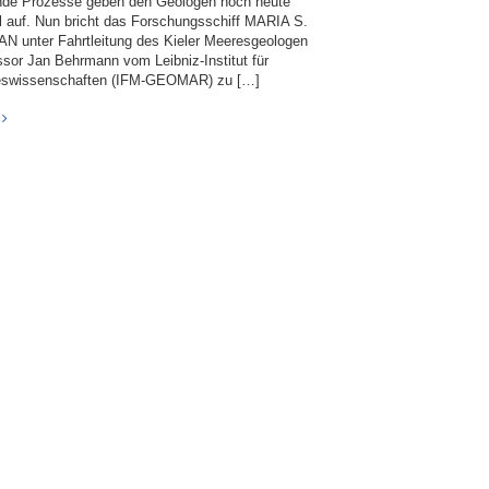
nde Prozesse geben den Geologen noch heute
l auf. Nun bricht das Forschungsschiff MARIA S.
N unter Fahrtleitung des Kieler Meeresgeologen
ssor Jan Behrmann vom Leibniz-Institut für
swissenschaften (IFM-GEOMAR) zu […]