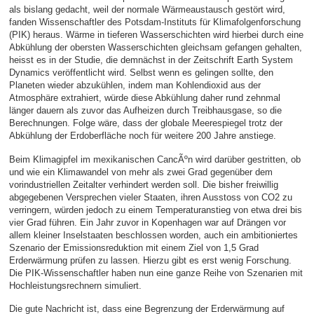
als bislang gedacht, weil der normale Wärmeaustausch gestört wird,
fanden Wissenschaftler des Potsdam-Instituts für Klimafolgenforschung
(PIK) heraus. Wärme in tieferen Wasserschichten wird hierbei durch eine
Abkühlung der obersten Wasserschichten gleichsam gefangen gehalten,
heisst es in der Studie, die demnächst in der Zeitschrift Earth System
Dynamics veröffentlicht wird. Selbst wenn es gelingen sollte, den
Planeten wieder abzukühlen, indem man Kohlendioxid aus der
Atmosphäre extrahiert, würde diese Abkühlung daher rund zehnmal
länger dauern als zuvor das Aufheizen durch Treibhausgase, so die
Berechnungen. Folge wäre, dass der globale Meerespiegel trotz der
Abkühlung der Erdoberfläche noch für weitere 200 Jahre anstiege.
Beim Klimagipfel im mexikanischen CancÃºn wird darüber gestritten, ob
und wie ein Klimawandel von mehr als zwei Grad gegenüber dem
vorindustriellen Zeitalter verhindert werden soll. Die bisher freiwillig
abgegebenen Versprechen vieler Staaten, ihren Ausstoss von CO2 zu
verringern, würden jedoch zu einem Temperaturanstieg von etwa drei bis
vier Grad führen. Ein Jahr zuvor in Kopenhagen war auf Drängen vor
allem kleiner Inselstaaten beschlossen worden, auch ein ambitioniertes
Szenario der Emissionsreduktion mit einem Ziel von 1,5 Grad
Erderwärmung prüfen zu lassen. Hierzu gibt es erst wenig Forschung.
Die PIK-Wissenschaftler haben nun eine ganze Reihe von Szenarien mit
Hochleistungsrechnern simuliert.
Die gute Nachricht ist, dass eine Begrenzung der Erderwärmung auf