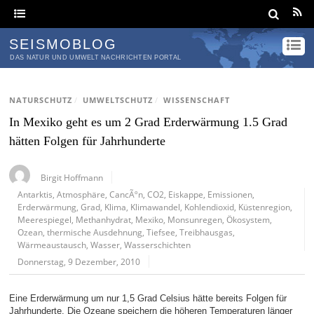
SEISMOBLOG
DAS NATUR UND UMWELT NACHRICHTEN PORTAL
NATURSCHUTZ
/
UMWELTSCHUTZ
/
WISSENSCHAFT
In Mexiko geht es um 2 Grad Erderwärmung 1.5 Grad
hätten Folgen für Jahrhunderte
Birgit Hoffmann
Antarktis
,
Atmosphäre
,
CancÃºn
,
CO2
,
Eiskappe
,
Emissionen
,
Erderwärmung
,
Grad
,
Klima
,
Klimawandel
,
Kohlendioxid
,
Küstenregion
,
Meerespiegel
,
Methanhydrat
,
Mexiko
,
Monsunregen
,
Ökosystem
,
Ozean
,
thermische Ausdehnung
,
Tiefsee
,
Treibhausgas
,
Wärmeaustausch
,
Wasser
,
Wasserschichten
Donnerstag, 9 Dezember, 2010
Eine Erderwärmung um nur 1,5 Grad Celsius hätte bereits Folgen für
Jahrhunderte. Die Ozeane speichern die höheren Temperaturen länger