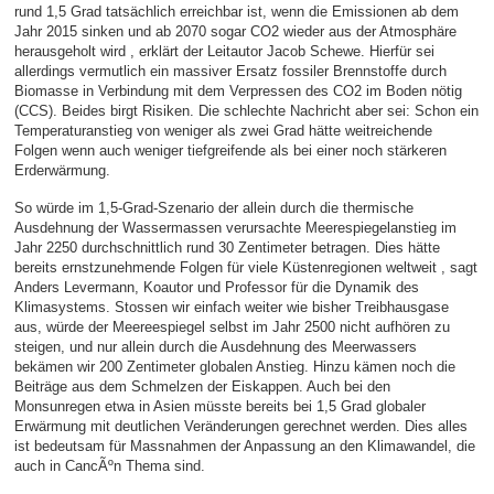
rund 1,5 Grad tatsächlich erreichbar ist, wenn die Emissionen ab dem
Jahr 2015 sinken und ab 2070 sogar CO2 wieder aus der Atmosphäre
herausgeholt wird , erklärt der Leitautor Jacob Schewe. Hierfür sei
allerdings vermutlich ein massiver Ersatz fossiler Brennstoffe durch
Biomasse in Verbindung mit dem Verpressen des CO2 im Boden nötig
(CCS). Beides birgt Risiken. Die schlechte Nachricht aber sei: Schon ein
Temperaturanstieg von weniger als zwei Grad hätte weitreichende
Folgen wenn auch weniger tiefgreifende als bei einer noch stärkeren
Erderwärmung.
So würde im 1,5-Grad-Szenario der allein durch die thermische
Ausdehnung der Wassermassen verursachte Meerespiegelanstieg im
Jahr 2250 durchschnittlich rund 30 Zentimeter betragen. Dies hätte
bereits ernstzunehmende Folgen für viele Küstenregionen weltweit , sagt
Anders Levermann, Koautor und Professor für die Dynamik des
Klimasystems. Stossen wir einfach weiter wie bisher Treibhausgase
aus, würde der Meereespiegel selbst im Jahr 2500 nicht aufhören zu
steigen, und nur allein durch die Ausdehnung des Meerwassers
bekämen wir 200 Zentimeter globalen Anstieg. Hinzu kämen noch die
Beiträge aus dem Schmelzen der Eiskappen. Auch bei den
Monsunregen etwa in Asien müsste bereits bei 1,5 Grad globaler
Erwärmung mit deutlichen Veränderungen gerechnet werden. Dies alles
ist bedeutsam für Massnahmen der Anpassung an den Klimawandel, die
auch in CancÃºn Thema sind.