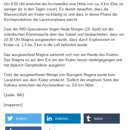
Um 8:50 Uhr erreichte die Aschewolke eine Höhe von ca. 4 km (Das ist
weniger als in den Tagen zuvor). Es deutet daraufhin, dass die
Wasserzufuhr am Krater rückläufig ist und dass in dieser Phase die
Ascheproduktion der Lavstromphase weicht.
Zwei der IMO-Spezialisten flogen heute Morgen (19. April) mit der
isländischen Küstenwache über das Gebiet und beobachteten, dass um
10:30 Uhr Magma ausgeworfen wurde, dass durch Explosionen im
Krater ca. 1,5 bis 3 km in die Luft befördert wurde.
Das ausgeworfene Magma sammelt sich nun am Rande des Kraters.
Das Magma ist auf dem Eis um den Krater herum niedergegangen und
hat dadurch Dampfwolken ausgelöst.
Trotz der ausgeworfenen Menge von flüssigem Magma wurde kein
Lavastrom aus dem Krater entdeckt. Südlich der eruptiven Seite des
Vulkans erreichten die Aschewolken ca. 5-6 km Höhe.
Quelle: IMO
[mappress]
twittern
mitteilen
teilen