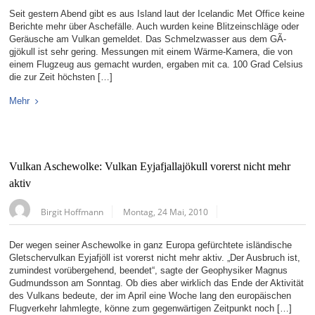
Seit gestern Abend gibt es aus Island laut der Icelandic Met Office keine
Berichte mehr über Aschefälle. Auch wurden keine Blitzeinschläge oder
Geräusche am Vulkan gemeldet. Das Schmelzwasser aus dem GÃ­
gjökull ist sehr gering. Messungen mit einem Wärme-Kamera, die von
einem Flugzeug aus gemacht wurden, ergaben mit ca. 100 Grad Celsius
die zur Zeit höchsten […]
Mehr
Vulkan Aschewolke: Vulkan Eyjafjallajökull vorerst nicht mehr
aktiv
Birgit Hoffmann
Montag, 24 Mai, 2010
Der wegen seiner Aschewolke in ganz Europa gefürchtete isländische
Gletschervulkan Eyjafjöll ist vorerst nicht mehr aktiv. „Der Ausbruch ist,
zumindest vorübergehend, beendet“, sagte der Geophysiker Magnus
Gudmundsson am Sonntag. Ob dies aber wirklich das Ende der Aktivität
des Vulkans bedeute, der im April eine Woche lang den europäischen
Flugverkehr lahmlegte, könne zum gegenwärtigen Zeitpunkt noch […]