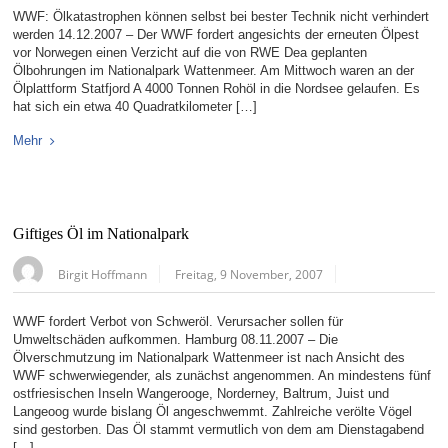
WWF: Ölkatastrophen können selbst bei bester Technik nicht verhindert
werden 14.12.2007 – Der WWF fordert angesichts der erneuten Ölpest
vor Norwegen einen Verzicht auf die von RWE Dea geplanten
Ölbohrungen im Nationalpark Wattenmeer. Am Mittwoch waren an der
Ölplattform Statfjord A 4000 Tonnen Rohöl in die Nordsee gelaufen. Es
hat sich ein etwa 40 Quadratkilometer […]
Mehr
Giftiges Öl im Nationalpark
Birgit Hoffmann
Freitag, 9 November, 2007
WWF fordert Verbot von Schweröl. Verursacher sollen für
Umweltschäden aufkommen. Hamburg 08.11.2007 – Die
Ölverschmutzung im Nationalpark Wattenmeer ist nach Ansicht des
WWF schwerwiegender, als zunächst angenommen. An mindestens fünf
ostfriesischen Inseln Wangerooge, Norderney, Baltrum, Juist und
Langeoog wurde bislang Öl angeschwemmt. Zahlreiche verölte Vögel
sind gestorben. Das Öl stammt vermutlich von dem am Dienstagabend
[…]