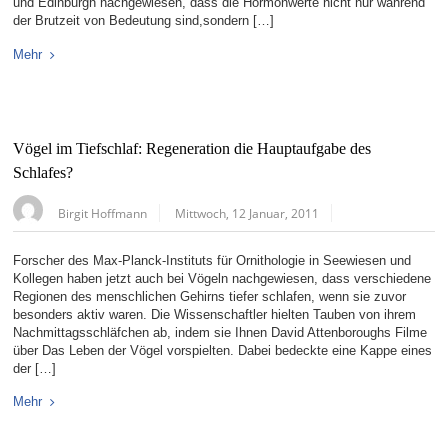
und Edinburgh nachgewiesen, dass die Hormonwerte nicht nur während
der Brutzeit von Bedeutung sind,sondern […]
Mehr
Vögel im Tiefschlaf: Regeneration die Hauptaufgabe des
Schlafes?
Birgit Hoffmann
Mittwoch, 12 Januar, 2011
Forscher des Max-Planck-Instituts für Ornithologie in Seewiesen und
Kollegen haben jetzt auch bei Vögeln nachgewiesen, dass verschiedene
Regionen des menschlichen Gehirns tiefer schlafen, wenn sie zuvor
besonders aktiv waren. Die Wissenschaftler hielten Tauben von ihrem
Nachmittagsschläfchen ab, indem sie Ihnen David Attenboroughs Filme
über Das Leben der Vögel vorspielten. Dabei bedeckte eine Kappe eines
der […]
Mehr