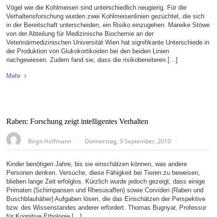
Vögel wie die Kohlmeisen sind unterschiedlich neugierig. Für die
Verhaltensforschung wurden zwei Kohlmeisenlinien gezüchtet, die sich
in der Bereitschaft unterscheiden, ein Risiko einzugehen. Mareike Stöwe
von der Abteilung für Medizinische Biochemie an der
Veterinärmedizinischen Universität Wien hat signifikante Unterschiede in
der Produktion von Glukokortikoiden bei den beiden Linien
nachgewiesen. Zudem fand sie, dass die risikobereiteren […]
Mehr
Raben: Forschung zeigt intelligentes Verhalten
Birgit Hoffmann
Donnerstag, 9 September, 2010
Kinder benötigen Jahre, bis sie einschätzen können, was andere
Personen denken. Versuche, diese Fähigkeit bei Tieren zu beweisen,
blieben lange Zeit erfolglos. Kürzlich wurde jedoch gezeigt, dass einige
Primaten (Schimpansen und Rhesusaffen) sowie Corviden (Raben und
Buschblauhäher) Aufgaben lösen, die das Einschätzen der Perspektive
bzw. des Wissenstandes anderer erfordert. Thomas Bugnyar, Professur
für Kognitive Ethologie […]