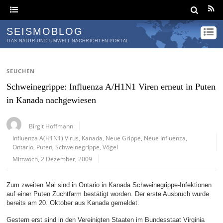
SEISMOBLOG
DAS NATUR UND UMWELT NACHRICHTEN PORTAL
SEUCHEN
Schweinegrippe: Influenza A/H1N1 Viren erneut in Puten
in Kanada nachgewiesen
Birgit Hoffmann
Influenza A(H1N1) Virus
,
Kanada
,
Neue Grippe
,
Neue Influenza
,
Ontario
,
Puten
,
Schweinegrippe
,
Vögel
Mittwoch, 2 Dezember, 2009
Zum zweiten Mal sind in Ontario in Kanada Schweinegrippe-Infektionen
auf einer Puten Zuchtfarm bestätigt worden. Der erste Ausbruch wurde
bereits am 20. Oktober aus Kanada gemeldet.
Gestern erst sind in den Vereinigten Staaten im Bundesstaat Virginia