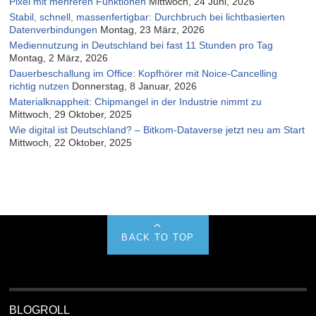
Pixel mit mehreren Funktionen
Mittwoch, 24 Juni, 2026
Stabil, schnell, massenfertigbar: Durchbruch bei lichtbasierten
Datenverbindungen
Montag, 23 März, 2026
Mediennutzung in Deutschland bei fast 11 Stunden pro Tag
Montag, 2 März, 2026
Dauerbeschallung im Office: Kopfhörer mit Noice-Cancelling
richtig nutzen
Donnerstag, 8 Januar, 2026
Materialknappheit: Chipmangel in der Industrie nimmt zu
Mittwoch, 29 Oktober, 2025
Wie digital ist Deutschland? – Bitkom-Dataverse jetzt neu am Start
Mittwoch, 22 Oktober, 2025
BACK TO TOP
BLOGROLL