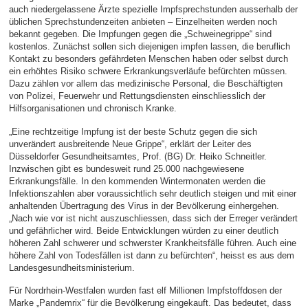
auch niedergelassene Ärzte spezielle Impfsprechstunden ausserhalb der
üblichen Sprechstundenzeiten anbieten – Einzelheiten werden noch
bekannt gegeben. Die Impfungen gegen die „Schweinegrippe“ sind
kostenlos. Zunächst sollen sich diejenigen impfen lassen, die beruflich
Kontakt zu besonders gefährdeten Menschen haben oder selbst durch
ein erhöhtes Risiko schwere Erkrankungsverläufe befürchten müssen.
Dazu zählen vor allem das medizinische Personal, die Beschäftigten
von Polizei, Feuerwehr und Rettungsdiensten einschliesslich der
Hilfsorganisationen und chronisch Kranke.
„Eine rechtzeitige Impfung ist der beste Schutz gegen die sich
unverändert ausbreitende Neue Grippe“, erklärt der Leiter des
Düsseldorfer Gesundheitsamtes, Prof. (BG) Dr. Heiko Schneitler.
Inzwischen gibt es bundesweit rund 25.000 nachgewiesene
Erkrankungsfälle. In den kommenden Wintermonaten werden die
Infektionszahlen aber voraussichtlich sehr deutlich steigen und mit einer
anhaltenden Übertragung des Virus in der Bevölkerung einhergehen.
„Nach wie vor ist nicht auszuschliessen, dass sich der Erreger verändert
und gefährlicher wird. Beide Entwicklungen würden zu einer deutlich
höheren Zahl schwerer und schwerster Krankheitsfälle führen. Auch eine
höhere Zahl von Todesfällen ist dann zu befürchten“, heisst es aus dem
Landesgesundheitsministerium.
Für Nordrhein-Westfalen wurden fast elf Millionen Impfstoffdosen der
Marke „Pandemrix“ für die Bevölkerung eingekauft. Das bedeutet, dass