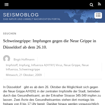
SEISMOBLOG
DAS NATUR UND UMWELT NACHRICHTEN PORTAL
SEUCHEN
Schweinegrippe: Impfungen gegen die Neue Grippe in
Düsseldorf ab dem 26.10.
Birgit Hoffmann
Impfstoff
,
Impfung
,
Influenza A(H1N1) Virus
,
Neue Grippe
,
Neue
Influenza
,
Schweinegrippe
Mittwoch, 21 Oktober, 2009
In Düsseldorf gibt es ab dem 26. Oktober die Möglichkeit sich gegen
die Neue Grippe A/H1N1 in der zentralen Impfstelle der Stadt, betrieben
durch das Gesundheitsamt, an der Erkrather Strasse 345-349 impfen zu
lassen. Zwei Ärzte des Gesundheitsamtes stehen dort montags bis
freitags von 8 bis 17 Uhr bereit. Darüber hinaus werden voraussichtlich