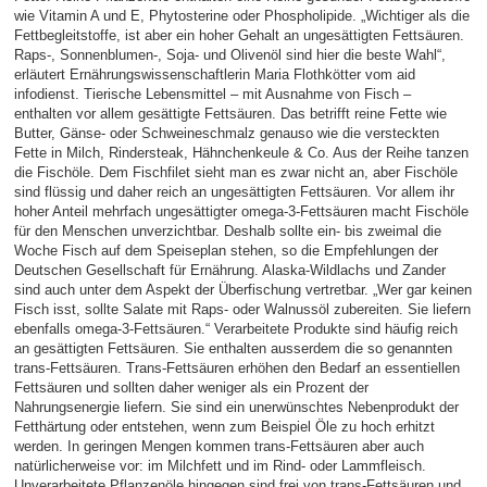
wie Vitamin A und E, Phytosterine oder Phospholipide. „Wichtiger als die
Fettbegleitstoffe, ist aber ein hoher Gehalt an ungesättigten Fettsäuren.
Raps-, Sonnenblumen-, Soja- und Olivenöl sind hier die beste Wahl“,
erläutert Ernährungswissenschaftlerin Maria Flothkötter vom aid
infodienst. Tierische Lebensmittel – mit Ausnahme von Fisch –
enthalten vor allem gesättigte Fettsäuren. Das betrifft reine Fette wie
Butter, Gänse- oder Schweineschmalz genauso wie die versteckten
Fette in Milch, Rindersteak, Hähnchenkeule & Co. Aus der Reihe tanzen
die Fischöle. Dem Fischfilet sieht man es zwar nicht an, aber Fischöle
sind flüssig und daher reich an ungesättigten Fettsäuren. Vor allem ihr
hoher Anteil mehrfach ungesättigter omega-3-Fettsäuren macht Fischöle
für den Menschen unverzichtbar. Deshalb sollte ein- bis zweimal die
Woche Fisch auf dem Speiseplan stehen, so die Empfehlungen der
Deutschen Gesellschaft für Ernährung. Alaska-Wildlachs und Zander
sind auch unter dem Aspekt der Überfischung vertretbar. „Wer gar keinen
Fisch isst, sollte Salate mit Raps- oder Walnussöl zubereiten. Sie liefern
ebenfalls omega-3-Fettsäuren.“ Verarbeitete Produkte sind häufig reich
an gesättigten Fettsäuren. Sie enthalten ausserdem die so genannten
trans-Fettsäuren. Trans-Fettsäuren erhöhen den Bedarf an essentiellen
Fettsäuren und sollten daher weniger als ein Prozent der
Nahrungsenergie liefern. Sie sind ein unerwünschtes Nebenprodukt der
Fetthärtung oder entstehen, wenn zum Beispiel Öle zu hoch erhitzt
werden. In geringen Mengen kommen trans-Fettsäuren aber auch
natürlicherweise vor: im Milchfett und im Rind- oder Lammfleisch.
Unverarbeitete Pflanzenöle hingegen sind frei von trans-Fettsäuren und