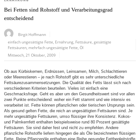
ERNÄHRUNG
Bei Fetten sind Rohstoff und Verarbeitungsgrad
entscheidend
Birgit Hoffmann
einfach ungesättigte Fette
,
Ernährung
,
Fettsäure
,
gesättigte
Fettsäuren
,
mehrfach ungesättigte Fette
,
Öl
Mittwoch, 21 Oktober, 2009
Ob aus Kürbiskernen, Erdnüssen, Leinsamen, Milch, Schlachttieren
oder Meerestieren – je nach Rohstoff gibt es sehr unterschiedliche
Fettsäurezusammensetzungen. Die Qualität des Fetts lässt sich nach
verschiedenen Kriterien beurteilen. Vieles ist einfach eine
Geschmacksfrage. Geht es aber um den Gesundheitswert sind vor allen
zwei Punkte entscheidend: woher ein Fett stammt und wie intensiv es
verarbeitet ist. Fette können pflanzlichen oder tierischen Ursprungs sein.
Als gesund gelten Fette, die reich an ungesättigten Fettsäuren sind. Je
mehr ungesättigte Fettsäuren, umso flüssiger ihre Konsistenz. Kokos-
und Palmkernfett enthalten beispielsweise rund 80 Prozent gesättigte
Fettsäuren. Sie sind daher fest und nicht zu empfehlen. Andere
pflanzliche Rohstoffe liefern hingegen die als Öle bezeichneten flüssigen
Fette. Reine Pflanzenöle enthalten eine Reihe gesunder Fettbegleitstoffe