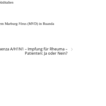
üditalien
t dem Marburg-Virus (MVD) in Ruanda
›
luenza A/H1N1 – Impfung für Rheuma –
Patienten: Ja oder Nein?