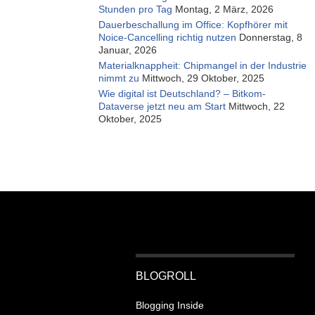
Stunden pro Tag
Montag, 2 März, 2026
Dauerbeschallung im Office: Kopfhörer mit
Noice-Cancelling richtig nutzen
Donnerstag, 8
Januar, 2026
Materialknappheit: Chipmangel in der Industrie
nimmt zu
Mittwoch, 29 Oktober, 2025
Wie digital ist Deutschland? – Bitkom-
Dataverse jetzt neu am Start
Mittwoch, 22
Oktober, 2025
BLOGROLL
Blogging Inside