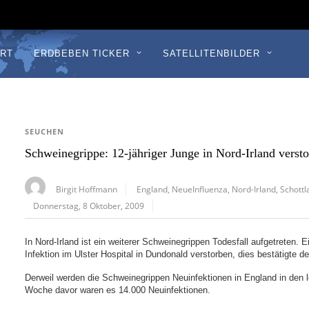
RT
ERDBEBEN TICKER
SATELLITENBILDER
SEUCHEN
Schweinegrippe: 12-jähriger Junge in Nord-Irland verst
Birgit Hoffmann
England
,
NeueInfluenza
,
Nord-Irland
,
Schottl
Donnerstag, 8 Oktober, 2009
In Nord-Irland ist ein weiterer Schweinegrippen Todesfall aufgetreten. 
Infektion im Ulster Hospital in Dundonald verstorben, dies bestätigte
Derweil werden die Schweinegrippen Neuinfektionen in England in den le
Woche davor waren es 14.000 Neuinfektionen.