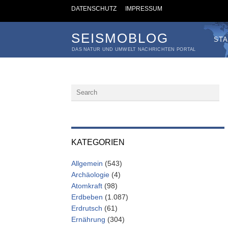
DATENSCHUTZ
IMPRESSUM
SEISMOBLOG
STA
DAS NATUR UND UMWELT NACHRICHTEN PORTAL
KATEGORIEN
Allgemein
(543)
Archäologie
(4)
Atomkraft
(98)
Erdbeben
(1.087)
Erdrutsch
(61)
Ernährung
(304)