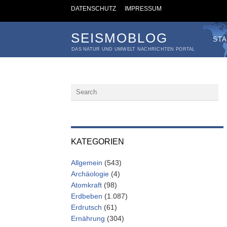
DATENSCHUTZ
IMPRESSUM
SEISMOBLOG
STA
DAS NATUR UND UMWELT NACHRICHTEN PORTAL
KATEGORIEN
Allgemein
(543)
Archäologie
(4)
Atomkraft
(98)
Erdbeben
(1.087)
Erdrutsch
(61)
Ernährung
(304)