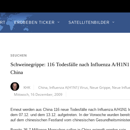
RT
ERDBEBEN TICKER
SATELLITENBILDER
SEUCHEN
Schweinegrippe: 116 Todesfälle nach Influenza A/H1N1 
China
KHK
China
,
Influenza A(H1N1) Virus
,
Neue Grippe
,
Neue Influ
Mittwoch, 16 Dezember, 2009
Erneut werden aus China 116 neue Todesfälle nach Influenza A/H1N1 In
dem 07.12. und dem 13.12. aufgetreten. In der Vorwoche wurden bereit
auf dem chinesischen Festland vom chinesischen Gesundheitsministe
Bereits 36,7 Millionen Menschen sollen in China geimpft worden sein.