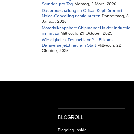
Stunden pro Tag
Montag, 2 März, 2026
Dauerbeschallung im Office: Kopfhörer mit
Noice-Cancelling richtig nutzen
Donnerstag, 8
Januar, 2026
Materialknappheit: Chipmangel in der Industrie
nimmt zu
Mittwoch, 29 Oktober, 2025
Wie digital ist Deutschland? – Bitkom-
Dataverse jetzt neu am Start
Mittwoch, 22
Oktober, 2025
BLOGROLL
Blogging Inside