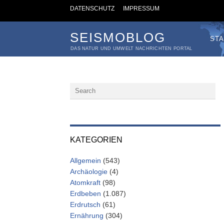
DATENSCHUTZ
IMPRESSUM
SEISMOBLOG
STA
DAS NATUR UND UMWELT NACHRICHTEN PORTAL
KATEGORIEN
Allgemein
(543)
Archäologie
(4)
Atomkraft
(98)
Erdbeben
(1.087)
Erdrutsch
(61)
Ernährung
(304)