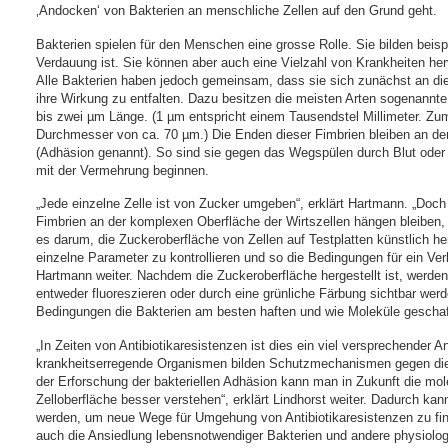
‚Andocken‘ von Bakterien an menschliche Zellen auf den Grund geht.
Bakterien spielen für den Menschen eine grosse Rolle. Sie bilden beisp
Verdauung ist. Sie können aber auch eine Vielzahl von Krankheiten he
Alle Bakterien haben jedoch gemeinsam, dass sie sich zunächst an die
ihre Wirkung zu entfalten. Dazu besitzen die meisten Arten sogenannt
bis zwei µm Länge. (1 µm entspricht einem Tausendstel Millimeter. Zu
Durchmesser von ca. 70 µm.) Die Enden dieser Fimbrien bleiben an de
(Adhäsion genannt). So sind sie gegen das Wegspülen durch Blut oder
mit der Vermehrung beginnen.
„Jede einzelne Zelle ist von Zucker umgeben“, erklärt Hartmann. „Do
Fimbrien an der komplexen Oberfläche der Wirtszellen hängen bleiben, 
es darum, die Zuckeroberfläche von Zellen auf Testplatten künstlich he
einzelne Parameter zu kontrollieren und so die Bedingungen für ein Ve
Hartmann weiter. Nachdem die Zuckeroberfläche hergestellt ist, werden 
entweder fluoreszieren oder durch eine grünliche Färbung sichtbar werde
Bedingungen die Bakterien am besten haften und wie Moleküle geschaffe
„In Zeiten von Antibiotikaresistenzen ist dies ein viel versprechender 
krankheitserregende Organismen bilden Schutzmechanismen gegen die tr
der Erforschung der bakteriellen Adhäsion kann man in Zukunft die mo
Zelloberfläche besser verstehen“, erklärt Lindhorst weiter. Dadurch k
werden, um neue Wege für Umgehung von Antibiotikaresistenzen zu fin
auch die Ansiedlung lebensnotwendiger Bakterien und andere physiolog