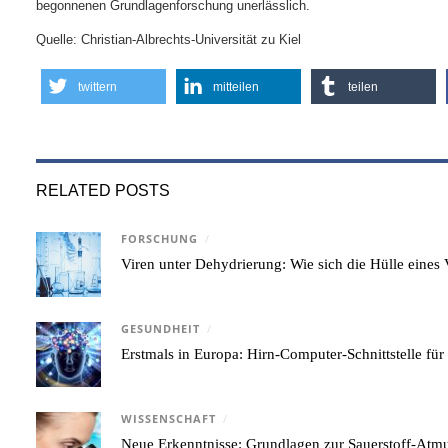
begonnenen Grundlagenforschung unerlässlich.
Quelle: Christian-Albrechts-Universität zu Kiel
twittern
mitteilen
teilen
RELATED POSTS
FORSCHUNG
/
Viren unter Dehydrierung: Wie sich die Hülle eine
GESUNDHEIT
/
Erstmals in Europa: Hirn-Computer-Schnittstelle für
WISSENSCHAFT
/
Neue Erkenntnisse: Grundlagen zur Sauerstoff-Atmu