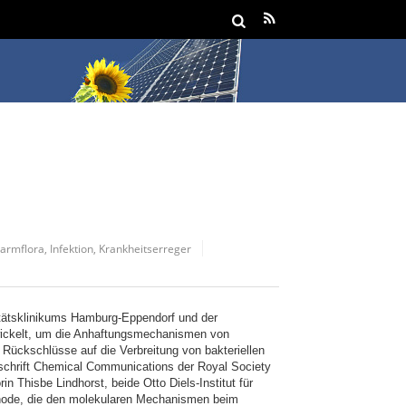
armflora
,
Infektion
,
Krankheitserreger
itätsklinikums Hamburg-Eppendorf und der
wickelt, um die Anhaftungsmechanismen von
 Rückschlüsse auf die Verbreitung von bakteriellen
tschrift Chemical Communications der Royal Society
n Thisbe Lindhorst, beide Otto Diels-Institut für
thode, die den molekularen Mechanismen beim