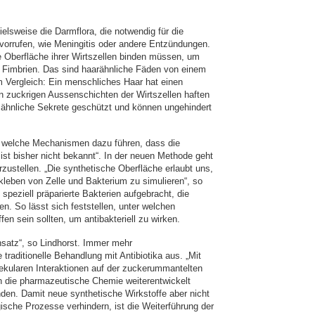
ielsweise die Darmflora, die notwendig für die
rvorrufen, wie Meningitis oder andere Entzündungen.
 Oberfläche ihrer Wirtszellen binden müssen, um
e Fimbrien. Das sind haarähnliche Fäden von einem
m Vergleich: Ein menschliches Haar hat einen
n zuckrigen Aussenschichten der Wirtszellen haften
 ähnliche Sekrete geschützt und können ungehindert
ch welche Mechanismen dazu führen, dass die
ist bisher nicht bekannt“. In der neuen Methode geht
rzustellen. „Die synthetische Oberfläche erlaubt uns,
rkleben von Zelle und Bakterium zu simulieren“, so
speziell präparierte Bakterien aufgebracht, die
n. So lässt sich feststellen, unter welchen
n sein sollten, um antibakteriell zu wirken.
Ansatz“, so Lindhorst. Immer mehr
aditionelle Behandlung mit Antibiotika aus. „Mit
lekularen Interaktionen auf der zuckerummantelten
ann die pharmazeutische Chemie weiterentwickelt
den. Damit neue synthetische Wirkstoffe aber nicht
ische Prozesse verhindern, ist die Weiterführung der