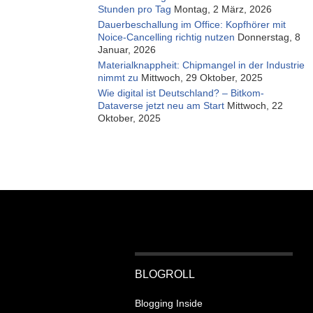
Stunden pro Tag
Montag, 2 März, 2026
Dauerbeschallung im Office: Kopfhörer mit
Noice-Cancelling richtig nutzen
Donnerstag, 8
Januar, 2026
Materialknappheit: Chipmangel in der Industrie
nimmt zu
Mittwoch, 29 Oktober, 2025
Wie digital ist Deutschland? – Bitkom-
Dataverse jetzt neu am Start
Mittwoch, 22
Oktober, 2025
BLOGROLL
Blogging Inside