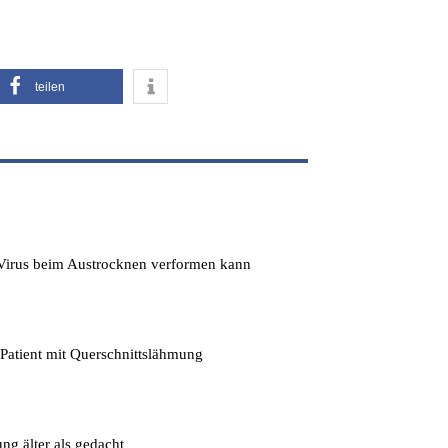
teilen
s Virus beim Austrocknen verformen kann
 Patient mit Querschnittslähmung
ng älter als gedacht