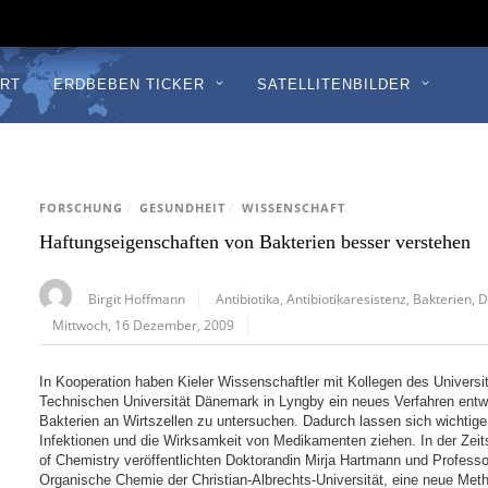
RT
ERDBEBEN TICKER
SATELLITENBILDER
FORSCHUNG
/
GESUNDHEIT
/
WISSENSCHAFT
Haftungseigenschaften von Bakterien besser verstehen
Birgit Hoffmann
Antibiotika
,
Antibiotikaresistenz
,
Bakterien
,
D
Mittwoch, 16 Dezember, 2009
In Kooperation haben Kieler Wissenschaftler mit Kollegen des Univers
Technischen Universität Dänemark in Lyngby ein neues Verfahren ent
Bakterien an Wirtszellen zu untersuchen. Dadurch lassen sich wichtige
Infektionen und die Wirksamkeit von Medikamenten ziehen. In der Zei
of Chemistry veröffentlichten Doktorandin Mirja Hartmann und Professori
Organische Chemie der Christian-Albrechts-Universität, eine neue Me