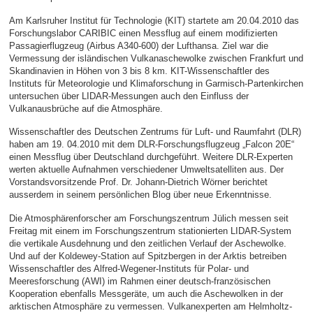
Am Karlsruher Institut für Technologie (KIT) startete am 20.04.2010 das
Forschungslabor CARIBIC einen Messflug auf einem modifizierten
Passagierflugzeug (Airbus A340-600) der Lufthansa. Ziel war die
Vermessung der isländischen Vulkanaschewolke zwischen Frankfurt und
Skandinavien in Höhen von 3 bis 8 km. KIT-Wissenschaftler des
Instituts für Meteorologie und Klimaforschung in Garmisch-Partenkirchen
untersuchen über LIDAR-Messungen auch den Einfluss der
Vulkanausbrüche auf die Atmosphäre.
Wissenschaftler des Deutschen Zentrums für Luft- und Raumfahrt (DLR)
haben am 19. 04.2010 mit dem DLR-Forschungsflugzeug „Falcon 20E“
einen Messflug über Deutschland durchgeführt. Weitere DLR-Experten
werten aktuelle Aufnahmen verschiedener Umweltsatelliten aus. Der
Vorstandsvorsitzende Prof. Dr. Johann-Dietrich Wörner berichtet
ausserdem in seinem persönlichen Blog über neue Erkenntnisse.
Die Atmosphärenforscher am Forschungszentrum Jülich messen seit
Freitag mit einem im Forschungszentrum stationierten LIDAR-System
die vertikale Ausdehnung und den zeitlichen Verlauf der Aschewolke.
Und auf der Koldewey-Station auf Spitzbergen in der Arktis betreiben
Wissenschaftler des Alfred-Wegener-Instituts für Polar- und
Meeresforschung (AWI) im Rahmen einer deutsch-französischen
Kooperation ebenfalls Messgeräte, um auch die Aschewolken in der
arktischen Atmosphäre zu vermessen. Vulkanexperten am Helmholtz-