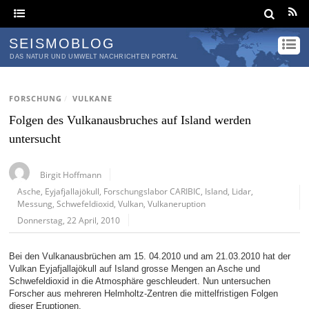
SEISMOBLOG
DAS NATUR UND UMWELT NACHRICHTEN PORTAL
FORSCHUNG
/
VULKANE
Folgen des Vulkanausbruches auf Island werden
untersucht
Birgit Hoffmann
Asche
,
Eyjafjallajökull
,
Forschungslabor CARIBIC
,
Island
,
Lidar
,
Messung
,
Schwefeldioxid
,
Vulkan
,
Vulkaneruption
Donnerstag, 22 April, 2010
Bei den Vulkanausbrüchen am 15. 04.2010 und am 21.03.2010 hat der
Vulkan Eyjafjallajökull auf Island grosse Mengen an Asche und
Schwefeldioxid in die Atmosphäre geschleudert. Nun untersuchen
Forscher aus mehreren Helmholtz-Zentren die mittelfristigen Folgen
dieser Eruptionen.