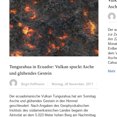
Vulk
Asch
Der a
zur Ze
Am 22
Monat
Erdbe
dem V
Asche
Cahua
Tungurahua in Ecuador: Vulkan spuckt Asche
Mehr
und glühendes Gestein
Birgit Hoffmann
Montag, 28 November, 2011
Der ecuadorianische Vulkan Tungurahua hat am Sonntag
Asche und glühendes Gestein in den Himmel
geschleudert. Nach Angaben des Geophysikalischen
Instituts des südamerikanischen Landes begann die
Aktivität an dem 5.023 Meter hohen Berg am Nachmittag