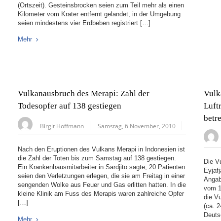
(Ortszeit). Gesteinsbrocken seien zum Teil mehr als einen
Kilometer vom Krater entfernt gelandet, in der Umgebung
seien mindestens vier Erdbeben registriert […]
Mehr
Vulkanausbruch des Merapi: Zahl der
Vulk
Todesopfer auf 138 gestiegen
Luft
betr
Birgit Hoffmann
Samstag, 6 November, 2010
Nach den Eruptionen des Vulkans Merapi in Indonesien ist
die Zahl der Toten bis zum Samstag auf 138 gestiegen.
Die V
Ein Krankenhausmitarbeiter in Sardjito sagte, 20 Patienten
Eyjafj
seien den Verletzungen erlegen, die sie am Freitag in einer
Angab
sengenden Wolke aus Feuer und Gas erlitten hatten. In die
vom 1
kleine Klinik am Fuss des Merapis waren zahlreiche Opfer
die V
[…]
(ca. 
Deuts
Mehr