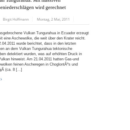
an Tungurahua: Mit massiven
eniederschlägen wird gerechnet
Birgit Hoffmann
Montag, 2 Mai, 2011
usgebrochene Vulkan Tungurahua in Ecuador erzeugt
it eine Aschewolke, die weit über den Krater reicht.
.04.2011 wurde berichtet, dass in den letzten
en an dem Vulkan Tungurahua tektonische
ben detektiert wurden, was auf erhöhten Druck in
ulkan hinweist. Am 21.04.2011 hatten Gas-und
wolken feinen Ascheregen in ChoglontÃºs und
jÃ­ (ca. 8 […]