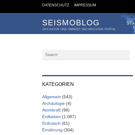
DATENSCHUTZ
IMPRESSUM
SEISMOBLOG
STA
DAS NATUR UND UMWELT NACHRICHTEN PORTAL
KATEGORIEN
Allgemein
(543)
Archäologie
(4)
Atomkraft
(98)
Erdbeben
(1.087)
Erdrutsch
(61)
Ernährung
(304)