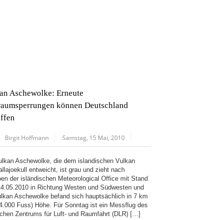
an Aschewolke: Erneute
raumsperrungen können Deutschland
effen
Birgit Hoffmann
Samstag, 15 Mai, 2010
ulkan Aschewolke, die dem islandischen Vulkan
allajoekull entweicht, ist grau und zieht nach
en der isländischen Meteorological Office mit Stand
4.05.2010 in Richtung Westen und Südwesten und
ulkan Aschewolke befand sich hauptsächlich in 7 km
24.000 Fuss) Höhe. Für Sonntag ist ein Messflug des
chen Zentrums für Luft- und Raumfahrt (DLR) […]