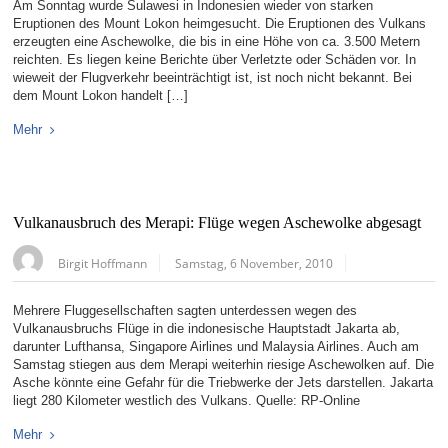
Am Sonntag wurde Sulawesi in Indonesien wieder von starken
Eruptionen des Mount Lokon heimgesucht. Die Eruptionen des Vulkans
erzeugten eine Aschewolke, die bis in eine Höhe von ca. 3.500 Metern
reichten. Es liegen keine Berichte über Verletzte oder Schäden vor. In
wieweit der Flugverkehr beeinträchtigt ist, ist noch nicht bekannt. Bei
dem Mount Lokon handelt […]
Mehr
Vulkanausbruch des Merapi: Flüge wegen Aschewolke abgesagt
Birgit Hoffmann
Samstag, 6 November, 2010
Mehrere Fluggesellschaften sagten unterdessen wegen des
Vulkanausbruchs Flüge in die indonesische Hauptstadt Jakarta ab,
darunter Lufthansa, Singapore Airlines und Malaysia Airlines. Auch am
Samstag stiegen aus dem Merapi weiterhin riesige Aschewolken auf. Die
Asche könnte eine Gefahr für die Triebwerke der Jets darstellen. Jakarta
liegt 280 Kilometer westlich des Vulkans. Quelle: RP-Online
Mehr