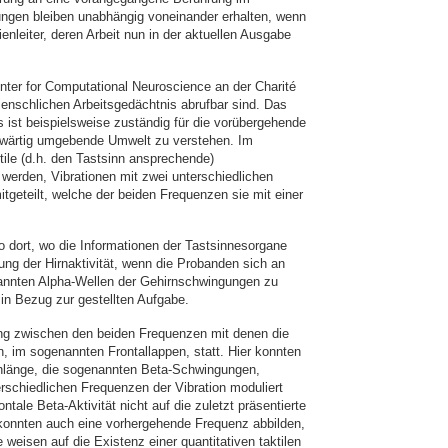
ungen bleiben unabhängig voneinander erhalten, wenn
enleiter, deren Arbeit nun in der aktuellen Ausgabe
nter for Computational Neuroscience an der Charité
enschlichen Arbeitsgedächtnis abrufbar sind. Das
 ist beispielsweise zuständig für die vorübergehende
enwärtig umgebende Umwelt zu verstehen. Im
ile (d.h. den Tastsinn ansprechende)
 werden, Vibrationen mit zwei unterschiedlichen
tgeteilt, welche der beiden Frequenzen sie mit einer
o dort, wo die Informationen der Tastsinnesorgane
ung der Hirnaktivität, wenn die Probanden sich an
enannten Alpha-Wellen der Gehirnschwingungen zu
 in Bezug zur gestellten Aufgabe.
rung zwischen den beiden Frequenzen mit denen die
n, im sogenannten Frontallappen, statt. Hier konnten
enlänge, die sogenannten Beta-Schwingungen,
erschiedlichen Frequenzen der Vibration moduliert
ale Beta-Aktivität nicht auf die zuletzt präsentierte
onnten auch eine vorhergehende Frequenz abbilden,
weisen auf die Existenz einer quantitativen taktilen