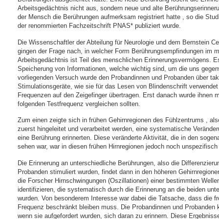
Arbeitsgedächtnis nicht aus, sondern neue und alte Berührungserinner
der Mensch die Berührungen aufmerksam registriert hatte , so die Studi
der renommierten Fachzeitschrift PNAS* publiziert wurde.
Die Wissenschaftler der Abteilung für Neurologie und dem Bernstein Ce
gingen der Frage nach, in welcher Form Berührungsempfindungen im
m
Arbeitsgedächtnis ist Teil des menschlichen Erinnerungsvermögens. Es
Speicherung von Informationen, welche wichtig sind, um die uns geg
vorliegenden Versuch wurde den Probandinnen und Probanden über takt
Stimulationsgeräte, wie sie für das Lesen von Blindenschrift verwendet
Frequenzen auf den Zeigefinger übertragen. Erst danach wurde ihnen mi
folgenden Testfrequenz vergleichen sollten.
Zum einen zeigte sich in frühen Gehirnregionen des Fühlzentrums , als
zuerst hingeleitet und verarbeitet werden, eine systematische Veränder
eine Berührung erinnerten. Diese veränderte Aktivität, die in den sog
sehen war, war in diesen frühen Hirnregionen jedoch noch unspezifisch
Die Erinnerung an unterschiedliche Berührungen, also die Differenzie
Probanden stimuliert wurden, findet dann in den höheren Gehirnregione
die Forscher Hirnschwingungen (Oszillationen) einer bestimmten Well
identifizieren, die systematisch durch die Erinnerung an die beiden unt
wurden. Von besonderem Interesse war dabei die Tatsache, dass die front
Frequenz beschränkt bleiben muss. Die Probandinnen und Probanden k
wenn sie aufgefordert wurden, sich daran zu erinnern. Diese Ergebnisse 