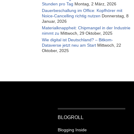
Stunden pro Tag
Montag, 2 März, 2026
Dauerbeschallung im Office: Kopfhörer mit
Noice-Cancelling richtig nutzen
Donnerstag, 8
Januar, 2026
Materialknappheit: Chipmangel in der Industrie
nimmt zu
Mittwoch, 29 Oktober, 2025
Wie digital ist Deutschland? – Bitkom-
Dataverse jetzt neu am Start
Mittwoch, 22
Oktober, 2025
BLOGROLL
Blogging Inside