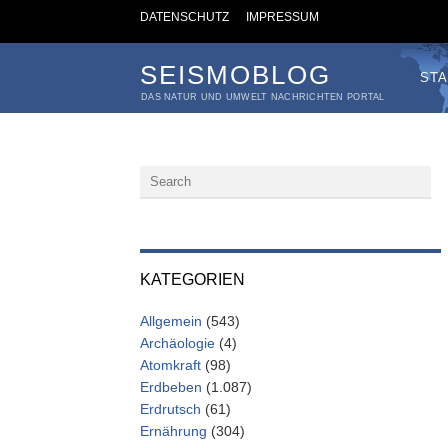
DATENSCHUTZ
IMPRESSUM
SEISMOBLOG
STA
DAS NATUR UND UMWELT NACHRICHTEN PORTAL
KATEGORIEN
Allgemein
(543)
Archäologie
(4)
Atomkraft
(98)
Erdbeben
(1.087)
Erdrutsch
(61)
Ernährung
(304)