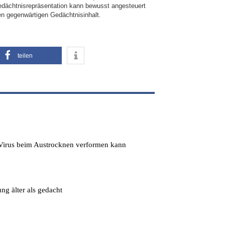
edächtnisrepräsentation kann bewusst angesteuert
nen gegenwärtigen Gedächtnisinhalt.
teilen
s Virus beim Austrocknen verformen kann
ng älter als gedacht