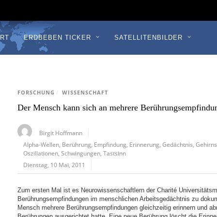
RT
ERDBEBEN TICKER
SATELLITENBILDER
FORSCHUNG
/
WISSENSCHAFT
Der Mensch kann sich an mehrere Berührungsempfindung
Birgit Hoffmann
Alpha-Wellen
,
Berührung
,
Empfindung
,
Erinnerung
,
Gedächtnis
,
Gehirn
Oszillationen
,
Schwingungen
,
Tastsinn
Dienstag, 10 Mai, 2011
Zum ersten Mal ist es Neurowissenschaftlern der Charité Universitätsm
Berührungsempfindungen im menschlichen Arbeitsgedächtnis zu dokume
Mensch mehrere Berührungsempfindungen gleichzeitig erinnern und abr
Berührungen ausgerichtet hatte. Eine neue Berührung löscht die Erin