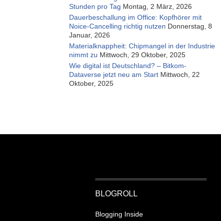
Stunden pro Tag
Montag, 2 März, 2026
Dauerbeschallung im Office: Kopfhörer mit
Noice-Cancelling richtig nutzen
Donnerstag, 8
Januar, 2026
Materialknappheit: Chipmangel in der Industrie
nimmt zu
Mittwoch, 29 Oktober, 2025
Wie digital ist Deutschland? – Bitkom-
Dataverse jetzt neu am Start
Mittwoch, 22
Oktober, 2025
BLOGROLL
Blogging Inside