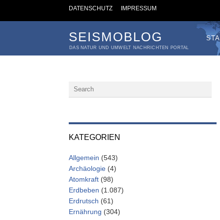
DATENSCHUTZ
IMPRESSUM
SEISMOBLOG
STA
DAS NATUR UND UMWELT NACHRICHTEN PORTAL
KATEGORIEN
Allgemein
(543)
Archäologie
(4)
Atomkraft
(98)
Erdbeben
(1.087)
Erdrutsch
(61)
Ernährung
(304)