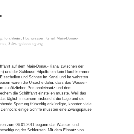
en
ng
,
Forchheim
,
Hochwasser
,
Kanal
,
Main-Donau-
hnee
,
Störungsbeseitigung
ifffahrt auf dem Main-Donau- Kanal zwischen der
m) und der Schleuse Hilpoltstein kein Durchkommen
s Eisschollen und Schnee im Kanal und im wahrsten
leusen waren die Ursache dafür, dass das Wasser-
hem zusätzlichen Personaleinsatz und dem
chern die Schifffahrt einstellen musste. Weil das
as täglich in seinem Eisbericht die Lage und die
rohende Sperrung frühzeitig ankündigte, konnten viele
en. Dennoch: einige Schiffe mussten eine Zwangspause
turen zum 06.01.2011 begann das Wasser- und
sbeseitigung der Schleusen. Mit dem Einsatz von