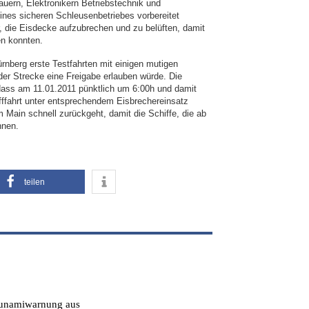
auern, Elektronikern Betriebstechnik und
nes sicheren Schleusenbetriebes vorbereitet
, die Eisdecke aufzubrechen und zu belüften, damit
n konnten.
nberg erste Testfahrten mit einigen mutigen
der Strecke eine Freigabe erlauben würde. Die
o dass am 11.01.2011 pünktlich um 6:00h und damit
ifffahrt unter entsprechendem Eisbrechereinsatz
 Main schnell zurückgeht, damit die Schiffe, die ab
nnen.
teilen
Tsunamiwarnung aus