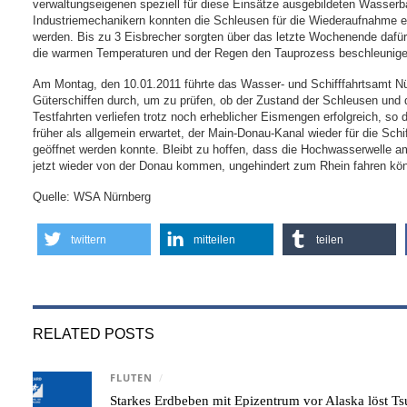
verwaltungseigenen speziell für diese Einsätze ausgebildeten Wasserb
Industriemechanikern konnten die Schleusen für die Wiederaufnahme ei
werden. Bis zu 3 Eisbrecher sorgten über das letzte Wochenende dafür
die warmen Temperaturen und der Regen den Tauprozess beschleunige
Am Montag, den 10.01.2011 führte das Wasser- und Schifffahrtsamt Nür
Güterschiffen durch, um zu prüfen, ob der Zustand der Schleusen und 
Testfahrten verliefen trotz noch erheblicher Eismengen erfolgreich, s
früher als allgemein erwartet, der Main-Donau-Kanal wieder für die Sch
geöffnet werden konnte. Bleibt zu hoffen, dass die Hochwasserwelle am
jetzt wieder von der Donau kommen, ungehindert zum Rhein fahren kö
Quelle: WSA Nürnberg
twittern
mitteilen
teilen
RELATED POSTS
FLUTEN
/
Starkes Erdbeben mit Epizentrum vor Alaska löst 