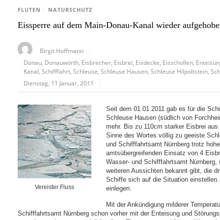
FLUTEN
/
NATURSCHUTZ
Eissperre auf dem Main-Donau-Kanal wieder aufgehob
Birgit Hoffmann
Donau
,
Donauwörth
,
Eisbrecher
,
Eisbrei
,
Eisdecke
,
Eisschollen
,
Enteisu
Kanal
,
Schifffahrt
,
Schleuse
,
Schleuse Hausen
,
Schleuse Hilpoltstein
,
Sc
Dienstag, 11 Januar, 2011
Seit dem 01.01.2011 gab es für die Sch
Schleuse Hausen (südlich von Forchhei
mehr. Bis zu 110cm starker Eisbrei au
Sinne des Wortes völlig zu geeiste Sch
und Schifffahrtsamt Nürnberg trotz ho
amtsübergreifenden Einsatz von 4 Eisbre
Wasser- und Schifffahrtsamt Nürnberg, d
weiteren Aussichten bekannt gibt, die d
Schiffe sich auf die Situation einstell
Vereister Fluss
einlegen.
Mit der Ankündigung milderer Tempera
Schifffahrtsamt Nürnberg schon vorher mit der Enteisung und Störung