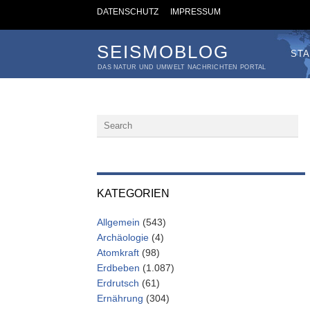
DATENSCHUTZ
IMPRESSUM
SEISMOBLOG
STA
DAS NATUR UND UMWELT NACHRICHTEN PORTAL
KATEGORIEN
Allgemein
(543)
Archäologie
(4)
Atomkraft
(98)
Erdbeben
(1.087)
Erdrutsch
(61)
Ernährung
(304)