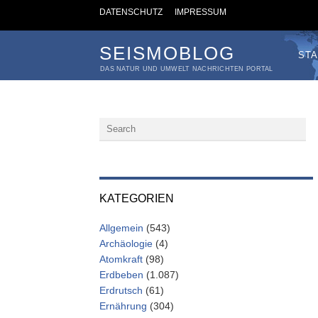
DATENSCHUTZ
IMPRESSUM
SEISMOBLOG
STA
DAS NATUR UND UMWELT NACHRICHTEN PORTAL
KATEGORIEN
Allgemein
(543)
Archäologie
(4)
Atomkraft
(98)
Erdbeben
(1.087)
Erdrutsch
(61)
Ernährung
(304)