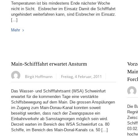
Temperaturen ist bis mindestens Ende nächster Woche
nicht in Sicht. Eisbrecher im Einsatz Damit die Schifffahrt
ungehindert weiterfahren kann, sind Eisbrecher im Einsatz.
[…]
Mehr
Main-Schifffahrt erwartet Ansturm
Vorz
Main
Birgit Hoffmann
Freitag, 4 Februar, 2011
Forc
Das Wasser- und Schifffahrtsamt (WSA) Schweinfurt
erwartet für die kommenden Tage eine verstärkte
Schiffsbewegung auf dem Main. Die grossen Anspülungen
Die B
im Zugang zum Main-Donau-Kanal konnten soweit
Regni
beseitigt werden, dass nach der Zwangspause ein
Zwisc
Einbahnverkehr ab Samstagmorgen möglich sein wird.
Schif
Derzeit warten im Bereich des WSA Schweinfurt ca. 80
03.02
Schiffe, im Bereich des Main-Donal-Kanals ca. 50 […]
hochw