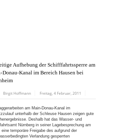
eitige Aufhebung der Schifffahrtssperre am
-Donau-Kanal im Bereich Hausen bei
hheim
Birgit Hoffmann
Freitag, 4 Februar, 2011
aggerarbeiten am Main-Donau-Kanal im
tzzulauf unterhalb der Schleuse Hausen zeigen gute
henergebnisse. Deshalb hat das Wasser- und
ffahrtsamt Nürnberg in seiner Lagebesprechung am
. eine temporäre Freigabe des aufgrund der
asserbedingten Verlandung gesperrten