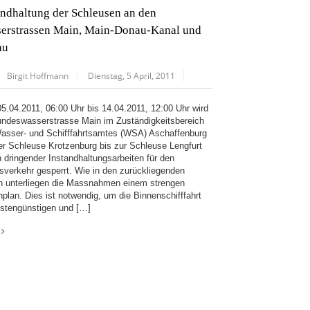
andhaltung der Schleusen an den
erstrassen Main, Main-Donau-Kanal und
au
Birgit Hoffmann
Dienstag, 5 April, 2011
5.04.2011, 06:00 Uhr bis 14.04.2011, 12:00 Uhr wird
undeswasserstrasse Main im Zuständigkeitsbereich
asser- und Schifffahrtsamtes (WSA) Aschaffenburg
er Schleuse Krotzenburg bis zur Schleuse Lengfurt
 dringender Instandhaltungsarbeiten für den
fsverkehr gesperrt. Wie in den zurückliegenden
n unterliegen die Massnahmen einem strengen
nplan. Dies ist notwendig, um die Binnenschifffahrt
ostengünstigen und […]