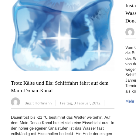
Inst
Wass
Don
Vom 0
die B
des W
von d
wegen
Schif
Jahre
Trotz Kälte und Eis: Schifffahrt fährt auf dem
Termi
Main-Donau-Kanal
als k
Mehr
Birgit Hoffmann
Freitag, 3 Februar, 2012
Dauerfrost bis -21 °C bestimmt das Wetter weiterhin. Auf
dem Main-Donau-Kanal breitet sich eine Eisschicht aus. In
den höher gelegenenKanalstufen ist das Wasser fast
vollständig mit Eisschollen bedeckt. Ein Ende der eisigen