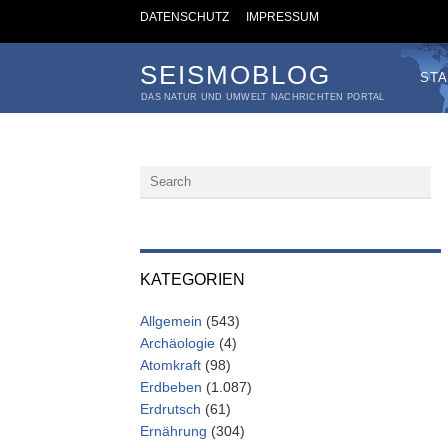
DATENSCHUTZ
IMPRESSUM
SEISMOBLOG
STA
DAS NATUR UND UMWELT NACHRICHTEN PORTAL
KATEGORIEN
Allgemein
(543)
Archäologie
(4)
Atomkraft
(98)
Erdbeben
(1.087)
Erdrutsch
(61)
Ernährung
(304)