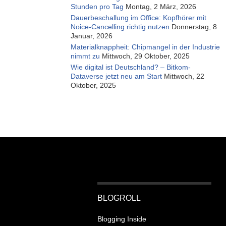
Stunden pro Tag
Montag, 2 März, 2026
Dauerbeschallung im Office: Kopfhörer mit
Noice-Cancelling richtig nutzen
Donnerstag, 8
Januar, 2026
Materialknappheit: Chipmangel in der Industrie
nimmt zu
Mittwoch, 29 Oktober, 2025
Wie digital ist Deutschland? – Bitkom-
Dataverse jetzt neu am Start
Mittwoch, 22
Oktober, 2025
BLOGROLL
Blogging Inside