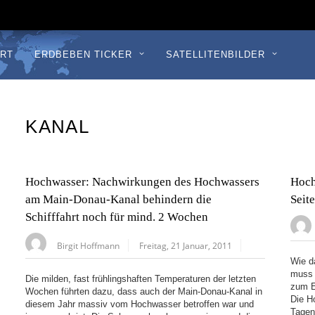
RT
ERDBEBEN TICKER
SATELLITENBILDER
KANAL
Hochwasser: Nachwirkungen des Hochwassers
Hoch
am Main-Donau-Kanal behindern die
Seit
Schifffahrt noch für mind. 2 Wochen
Birgit Hoffmann
Freitag, 21 Januar, 2011
Wie d
muss 
Die milden, fast frühlingshaften Temperaturen der letzten
zum E
Wochen führten dazu, dass auch der Main-Donau-Kanal in
Die H
diesem Jahr massiv vom Hochwasser betroffen war und
Tagen