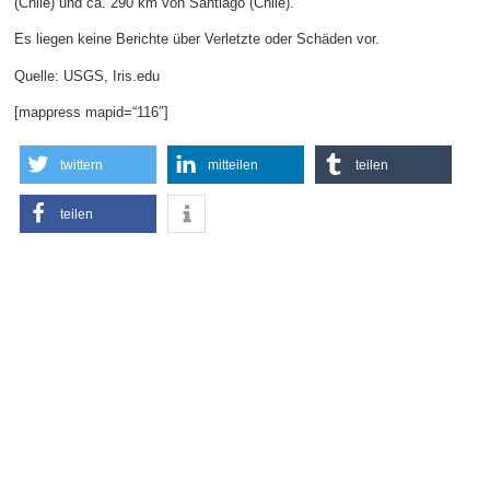
(Chile) und ca. 290 km von Santiago (Chile).
Es liegen keine Berichte über Verletzte oder Schäden vor.
Quelle: USGS, Iris.edu
[mappress mapid=“116″]
twittern
mitteilen
teilen
teilen