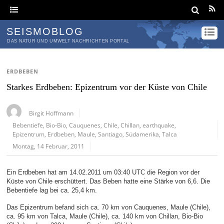
SEISMOBLOG
DAS NATUR UND UMWELT NACHRICHTEN PORTAL
ERDBEBEN
Starkes Erdbeben: Epizentrum vor der Küste von Chile
Birgit Hoffmann
Bebentiefe
,
Bio-Bio
,
Cauquenes
,
Chile
,
Chillan
,
earthquake
,
Epizentrum
,
Erdbeben
,
Maule
,
Santiago
,
Südamerika
,
Talca
Montag, 14 Februar, 2011
Ein Erdbeben hat am 14.02.2011 um 03:40 UTC die Region vor der
Küste von Chile erschüttert. Das Beben hatte eine Stärke von 6,6. Die
Bebentiefe lag bei ca. 25,4 km.
Das Epizentrum befand sich ca. 70 km von Cauquenes, Maule (Chile),
ca. 95 km von Talca, Maule (Chile), ca. 140 km von Chillan, Bio-Bio