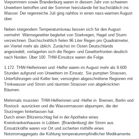
Vorpommern sowie Brandenburg waren in diesem Jahr von schweren
Unwettern betroffen und der Sommer hierzulande fiel buchstäblich ins
Wasser. Der regenreiche Juli ging nahtlos in einen nass-warmen August
über.
Neben steigendem Temperaturniveau liessen sich für den August
vermehrt Wärmegewitter begleitet von Starkregen, Hagel und Sturm
verzeichnen. Durchschnittlich fielen 96 Liter Regen pro Quadratmeter,
ein Viertel mehr als üblich. Zunächst im Osten Deutschlands
angesiedelt, verlagerten sich die Regen- und Gewitterfronten deutlich
nach Norden. Über 100 THW-Einsätze waren die Folge.
1.172 THW-Helferinnen und -Helfer waren im August mehr als 9.600
Stunden aufgrund von Unwettern im Einsatz. Sie pumpten Strassen,
Unterführungen und Keller leer, versorgten abgeschnittene Regionen mit
Trinkwasser und Strom und räumten Strassen von abgeknickten
Bäumen.
Mehrmals mussten THW-Helferinnen und -Helfer in Bremen, Berlin und
Rostock ausrücken und die Wassermassen abpumpen, die der
Sturzregen hinterlassen hat.
Durch einen Blitzeinschlag fiel in der Apotheke eines
Kreiskrankenhauses in Lübben (Brandenburg) der Strom aus.
Einsatzkräfte waren vor Ort und sicherten mithilfe eines
Notstromaggregats die Kühlung temperaturempfindlicher Medikamente.