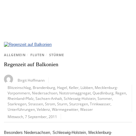
ALLGEMEIN
/
FLUTEN
/
STÜRME
Regenzeit auf Balkonien
Birgit Hoffmann
Blitzeinschlag
,
Brandenburg
,
Hagel
,
Keller
,
Lübben
,
Mecklenburg-
Vorpommern
,
Niedersachsen
,
Notstromaggregat
,
Quedlinburg
,
Regen
,
Rheinland-Pfalz
,
Sachsen-Anhalt
,
Schleswig-Holstein
,
Sommer
,
Starkregen
,
Strassen
,
Strom
,
Sturm
,
Sturzregen
,
Trinkwasser
,
Unterführungen
,
Veldenz
,
Wärmegewitter
,
Wasser
Mittwoch, 7 September, 2011
Besonders Niedersachsen, Schleswig-Holstein, Mecklenburg-