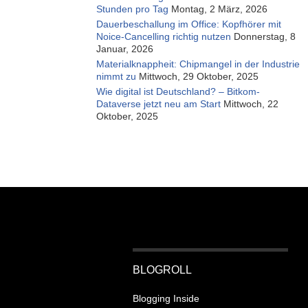
Stunden pro Tag
Montag, 2 März, 2026
Dauerbeschallung im Office: Kopfhörer mit
Noice-Cancelling richtig nutzen
Donnerstag, 8
Januar, 2026
Materialknappheit: Chipmangel in der Industrie
nimmt zu
Mittwoch, 29 Oktober, 2025
Wie digital ist Deutschland? – Bitkom-
Dataverse jetzt neu am Start
Mittwoch, 22
Oktober, 2025
BLOGROLL
Blogging Inside