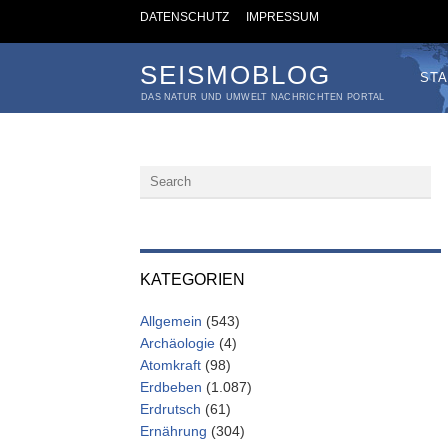
DATENSCHUTZ
IMPRESSUM
SEISMOBLOG
STA
DAS NATUR UND UMWELT NACHRICHTEN PORTAL
KATEGORIEN
Allgemein
(543)
Archäologie
(4)
Atomkraft
(98)
Erdbeben
(1.087)
Erdrutsch
(61)
Ernährung
(304)