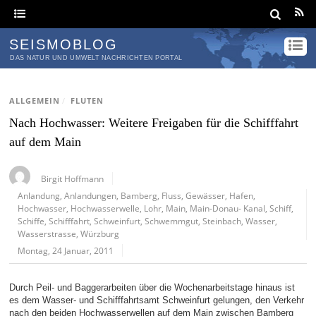
SEISMOBLOG
DAS NATUR UND UMWELT NACHRICHTEN PORTAL
ALLGEMEIN
/
FLUTEN
Nach Hochwasser: Weitere Freigaben für die Schifffahrt
auf dem Main
Birgit Hoffmann
Anlandung
,
Anlandungen
,
Bamberg
,
Fluss
,
Gewässer
,
Hafen
,
Hochwasser
,
Hochwasserwelle
,
Lohr
,
Main
,
Main-Donau- Kanal
,
Schiff
,
Schiffe
,
Schifffahrt
,
Schweinfurt
,
Schwemmgut
,
Steinbach
,
Wasser
,
Wasserstrasse
,
Würzburg
Montag, 24 Januar, 2011
Durch Peil- und Baggerarbeiten über die Wochenarbeitstage hinaus ist
es dem Wasser- und Schifffahrtsamt Schweinfurt gelungen, den Verkehr
nach den beiden Hochwasserwellen auf dem Main zwischen Bamberg