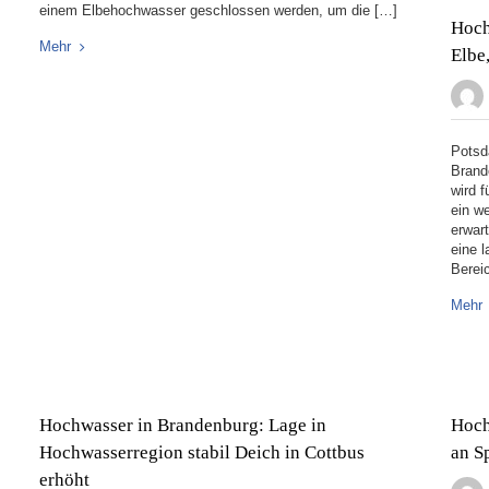
einem Elbehochwasser geschlossen werden, um die […]
Hoch
Mehr
Elbe
Potsd
Brand
wird 
ein w
erwar
eine 
Berei
Mehr
Hochwasser in Brandenburg: Lage in
Hoch
Hochwasserregion stabil Deich in Cottbus
an S
erhöht