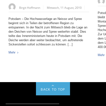
Birgit Hoffmann
Mittwoch, 11 August, 2010
Potsd
bleib
Potsdam – Die Hochwasserlage an Neisse und Spree
Monta
beginnt sich in Teilen der betroffenen Region zu
Spree
entspannen. In der Nacht zum Mittwoch blieb die Lage an
Hochw
den Deichen von Neisse und Spree weiterhin stabil. Dies
Zur U
teilte das Innenministerium heute in Potsdam mit. Die
dem L
Deiche werden aber weiter beobachtet, um auftretende
dem L
Sickerstellen sofort schliessen zu können. […]
400.0
Mehr
Mehr
BACK TO TOP