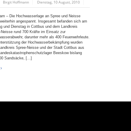
Birgit Hoffmann
Dienstag, 10 August, 2010
am – Die Hochwasserlage an Spree und Neisse
t weiterhin angespannt. Insgesamt befanden sich am
g und Dienstag in Cottbus und dem Landkreis
-Neisse rund 700 Kräfte im Einsatz zur
asserabwehr, darunter mehr als 400 Feuerwehrleute.
nterstützung der Hochwasserbekämpfung wurden
andkreis Spree-Neisse und der Stadt Cottbus aus
andeskatastrophenschutzlager Beeskow bislang
00 Sandsäcke, […]