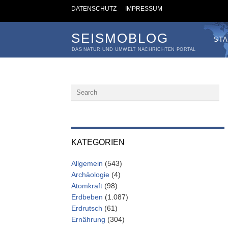
DATENSCHUTZ
IMPRESSUM
SEISMOBLOG
STA
DAS NATUR UND UMWELT NACHRICHTEN PORTAL
KATEGORIEN
Allgemein
(543)
Archäologie
(4)
Atomkraft
(98)
Erdbeben
(1.087)
Erdrutsch
(61)
Ernährung
(304)