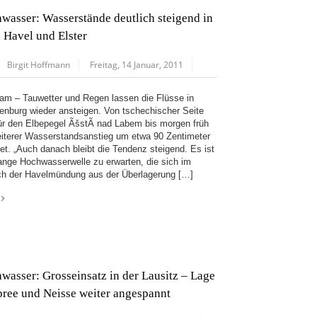
wasser: Wasserstände deutlich steigend in
, Havel und Elster
Birgit Hoffmann
Freitag, 14 Januar, 2011
am – Tauwetter und Regen lassen die Flüsse in
enburg wieder ansteigen. Von tschechischer Seite
für den Elbepegel ÃšstÃ­ nad Labem bis morgen früh
eiterer Wasserstandsanstieg um etwa 90 Zentimeter
tet. „Auch danach bleibt die Tendenz steigend. Es ist
lange Hochwasserwelle zu erwarten, die sich im
ch der Havelmündung aus der Überlagerung […]
wasser: Grosseinsatz in der Lausitz – Lage
pree und Neisse weiter angespannt