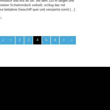
mmdock und riss es los. Mit dem 220 m langen und
breiten Schwimmdock verkeilt, schlug das mit
se beladene Seeschiff quer und versperrte somit […]
«
<
2
3
4
5
6
>
»