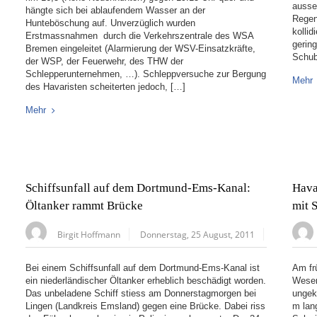
ausse
hängte sich bei ablaufendem Wasser an der
Regen
Hunteböschung auf. Unverzüglich wurden
kolli
Erstmassnahmen durch die Verkehrszentrale des WSA
gerin
Bremen eingeleitet (Alarmierung der WSV-Einsatzkräfte,
Schub
der WSP, der Feuerwehr, des THW der
Schlepperunternehmen, …). Schleppversuche zur Bergung
Mehr
des Havaristen scheiterten jedoch, […]
Mehr
Schiffsunfall auf dem Dortmund-Ems-Kanal:
Hava
Öltanker rammt Brücke
mit
Birgit Hoffmann
Donnerstag, 25 August, 2011
Bei einem Schiffsunfall auf dem Dortmund-Ems-Kanal ist
Am fr
ein niederländischer Öltanker erheblich beschädigt worden.
Weser
Das unbeladene Schiff stiess am Donnerstagmorgen bei
ungek
Lingen (Landkreis Emsland) gegen eine Brücke. Dabei riss
m lan