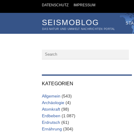
DATENSCHUTZ
IMPRESSUM
SEISMOBLOG
STA
DAS NATUR UND UMWELT NACHRICHTEN PORTAL
KATEGORIEN
Allgemein
(543)
Archäologie
(4)
Atomkraft
(98)
Erdbeben
(1.087)
Erdrutsch
(61)
Ernährung
(304)