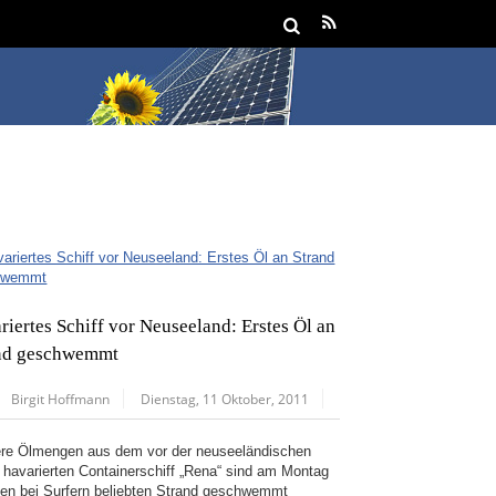
riertes Schiff vor Neuseeland: Erstes Öl an
nd geschwemmt
Birgit Hoffmann
Dienstag, 11 Oktober, 2011
ere Ölmengen aus dem vor der neuseeländischen
 havarierten Containerschiff „Rena“ sind am Montag
nen bei Surfern beliebten Strand geschwemmt