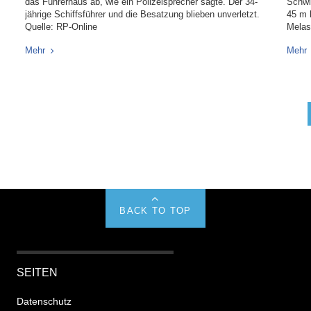
das Führerhaus ab, wie ein Polizeisprecher sagte. Der 34-
Schwi
jährige Schiffsführer und die Besatzung blieben unverletzt.
45 m 
Quelle: RP-Online
Melas
Mehr
Mehr
BACK TO TOP
SEITEN
Datenschutz