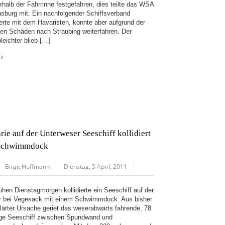
rhalb der Fahrrinne festgefahren, dies teilte das WSA
sburg mit. Ein nachfolgender Schiffsverband
dierte mit dem Havaristen, konnte aber aufgrund der
gen Schäden nach Straubing weiterfahren. Der
leichter blieb […]
rie auf der Unterweser Seeschiff kollidiert
 Schwimmdock
Birgit Hoffmann
Dienstag, 5 April, 2011
ühen Dienstagmorgen kollidierte ein Seeschiff auf der
 bei Vegesack mit einem Schwimmdock. Aus bisher
lärter Ursache geriet das weserabwärts fahrende, 78
ge Seeschiff zwischen Spundwand und