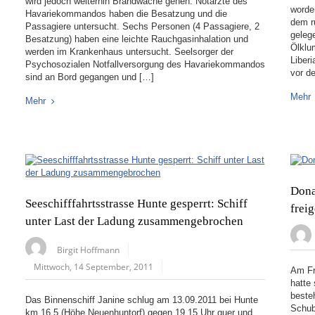
wird jedoch weiterhin Brandwache gehen. Notärzte des
worde
Havariekommandos haben die Besatzung und die
dem r
Passagiere untersucht. Sechs Personen (4 Passagiere, 2
geleg
Besatzung) haben eine leichte Rauchgasinhalation und
Ölklu
werden im Krankenhaus untersucht. Seelsorger der
Liberi
Psychosozialen Notfallversorgung des Havariekommandos
vor d
sind an Bord gegangen und […]
Mehr
Mehr
Dona
Seeschifffahrtsstrasse Hunte gesperrt: Schiff
frei
unter Last der Ladung zusammengebrochen
Birgit Hoffmann
Mittwoch, 14 September, 2011
Am Fr
hatte
beste
Das Binnenschiff Janine schlug am 13.09.2011 bei Hunte
Schub
km 16,5 (Höhe Neuenhuntorf) gegen 19.15 Uhr quer und