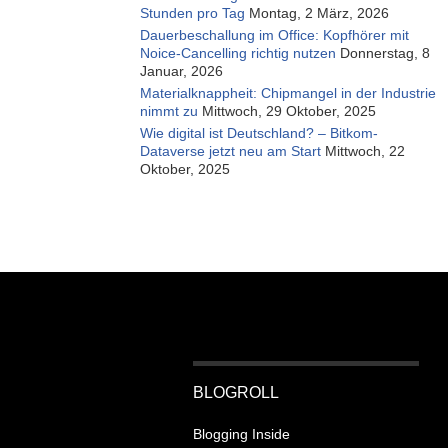
Stunden pro Tag
Montag, 2 März, 2026
Dauerbeschallung im Office: Kopfhörer mit
Noice-Cancelling richtig nutzen
Donnerstag, 8
Januar, 2026
Materialknappheit: Chipmangel in der Industrie
nimmt zu
Mittwoch, 29 Oktober, 2025
Wie digital ist Deutschland? – Bitkom-
Dataverse jetzt neu am Start
Mittwoch, 22
Oktober, 2025
BLOGROLL
Blogging Inside