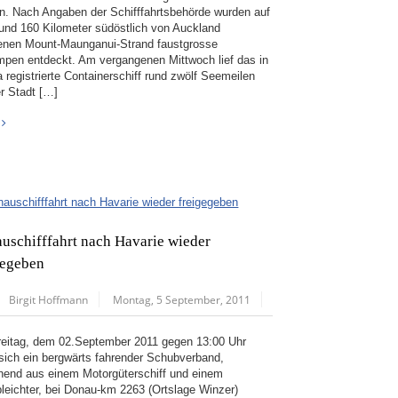
n. Nach Angaben der Schifffahrtsbehörde wurden auf
und 160 Kilometer südöstlich von Auckland
enen Mount-Maunganui-Strand faustgrosse
mpen entdeckt. Am vergangenen Mittwoch lief das in
a registrierte Containerschiff rund zwölf Seemeilen
er Stadt […]
uschifffahrt nach Havarie wieder
gegeben
Birgit Hoffmann
Montag, 5 September, 2011
eitag, dem 02.September 2011 gegen 13:00 Uhr
 sich ein bergwärts fahrender Schubverband,
hend aus einem Motorgüterschiff und einem
leichter, bei Donau-km 2263 (Ortslage Winzer)