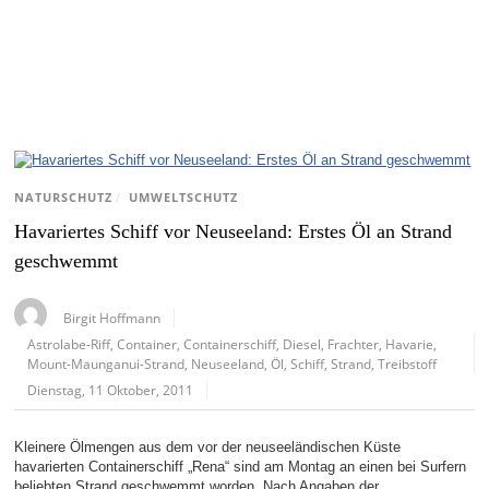
NATURSCHUTZ
/
UMWELTSCHUTZ
Havariertes Schiff vor Neuseeland: Erstes Öl an Strand
geschwemmt
Birgit Hoffmann
Astrolabe-Riff
,
Container
,
Containerschiff
,
Diesel
,
Frachter
,
Havarie
,
Mount-Maunganui-Strand
,
Neuseeland
,
Öl
,
Schiff
,
Strand
,
Treibstoff
Dienstag, 11 Oktober, 2011
Kleinere Ölmengen aus dem vor der neuseeländischen Küste
havarierten Containerschiff „Rena“ sind am Montag an einen bei Surfern
beliebten Strand geschwemmt worden. Nach Angaben der