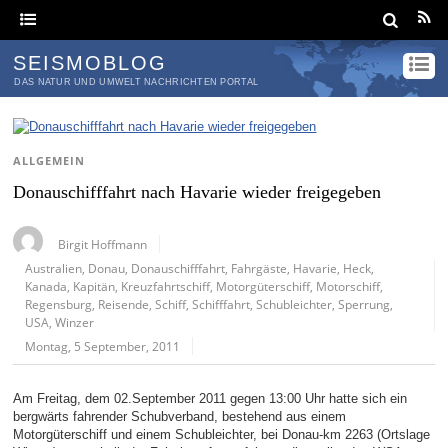
SEISMOBLOG
DAS NATUR UND UMWELT NACHRICHTEN PORTAL
ALLGEMEIN
Donauschifffahrt nach Havarie wieder freigegeben
Birgit Hoffmann
Australien
,
Donau
,
Donauschifffahrt
,
Fahrgäste
,
Havarie
,
Heck
,
Kanada
,
Kapitän
,
Kreuzfahrtschiff
,
Motorgüterschiff
,
Motorschiff
,
Regensburg
,
Reisende
,
Schiff
,
Schifffahrt
,
Schubleichter
,
Sperrung
,
USA
,
Winzer
Montag, 5 September, 2011
Am Freitag, dem 02.September 2011 gegen 13:00 Uhr hatte sich ein
bergwärts fahrender Schubverband, bestehend aus einem
Motorgüterschiff und einem Schubleichter, bei Donau-km 2263 (Ortslage