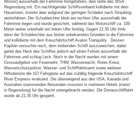
Winzer) ausserhalb der Fahrrinne festgefahren, dies teilte das WSA
Regensburg mit. Ein nachfolgender Schiffsverband kollidierte mit dem
Havaristen, konnte aber aufgrund der geringen Schäden nach Straubing
weiterfahren. Der Schubleichter blieb am rechten Ufer ausserhalb der
Fahrrinne liegen und wurde gesichert, während das Motorschiff ca. 100
Meter weiter unterhalb am linken Ufer festlag. Gegen 21:35 Uhr trieb
dann der Schubleichter aus bisher unbekannten Gründen in die Fahrrinne
und kollidierte mit dem Kreuzfahrtschiff Avalon Tranquility . Dessen
Kapitän versuchte noch, dem treibenden Schiff auszuweichen, dabei
geriet das Heck des Schiffes jedoch auf einen Felsen ausserhalb der
Fahrrinne und schlug Leck. Noch in der Nacht wurden mit einem
Grossaufgebot von Feuerwehr, THW, Wasserwacht, Rotes Kreuz,
Wasserschutzpolizei, Wasser- und Schifffahrtsamt sowie weiterer
Hilfsdienste die 157 Fahrgäste auf das zufällig folgende Kreuzfahrtschiff
River Empress evakuiert. Die überwiegend aus den USA, Kanada und
Australien stammenden Reisenden mussten in mehreren Hotels (meist
in Regensburg) für die Nacht untergebracht werden. Die Donauschifffahrt
wurde ab 21:35 Uhr gesperrt.