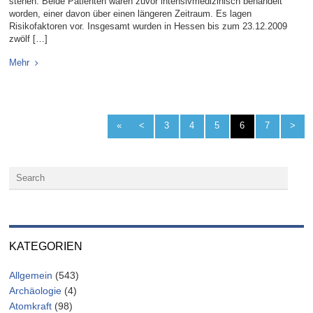
stehen. Beide Patienten waren zuvor intensivmedizinisch behandelt
worden, einer davon über einen längeren Zeitraum. Es lagen
Risikofaktoren vor. Insgesamt wurden in Hessen bis zum 23.12.2009
zwölf […]
Mehr
«
<
3
4
5
6
7
>
KATEGORIEN
Allgemein
(543)
Archäologie
(4)
Atomkraft
(98)