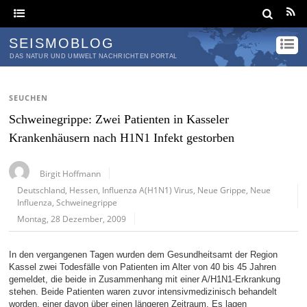
SEISMOBLOG
DAS NATUR UND UMWELT NACHRICHTEN PORTAL
SEUCHEN
Schweinegrippe: Zwei Patienten in Kasseler
Krankenhäusern nach H1N1 Infekt gestorben
Birgit Hoffmann
Deutschland
,
Hessen
,
Influenza A(H1N1) Virus
,
Neue Grippe
,
Neue
Influenza
,
Schweinegrippe
Montag, 28 Dezember, 2009
In den vergangenen Tagen wurden dem Gesundheitsamt der Region
Kassel zwei Todesfälle von Patienten im Alter von 40 bis 45 Jahren
gemeldet, die beide in Zusammenhang mit einer A/H1N1-Erkrankung
stehen. Beide Patienten waren zuvor intensivmedizinisch behandelt
worden, einer davon über einen längeren Zeitraum. Es lagen