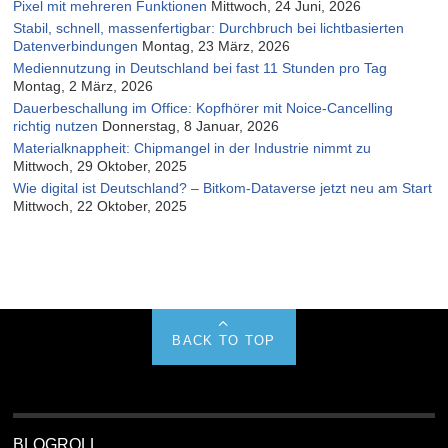
Pixel mit mehreren Funktionen
Mittwoch, 24 Juni, 2026
Stabil, schnell, massenfertigbar: Durchbruch bei lichtbasierten
Datenverbindungen
Montag, 23 März, 2026
Mediennutzung in Deutschland bei fast 11 Stunden pro Tag
Montag, 2 März, 2026
Dauerbeschallung im Office: Kopfhörer mit Noice-Cancelling
richtig nutzen
Donnerstag, 8 Januar, 2026
Materialknappheit: Chipmangel in der Industrie nimmt zu
Mittwoch, 29 Oktober, 2025
Wie digital ist Deutschland? – Bitkom-Dataverse jetzt neu am Start
Mittwoch, 22 Oktober, 2025
BACK TO TOP
BLOGROLL