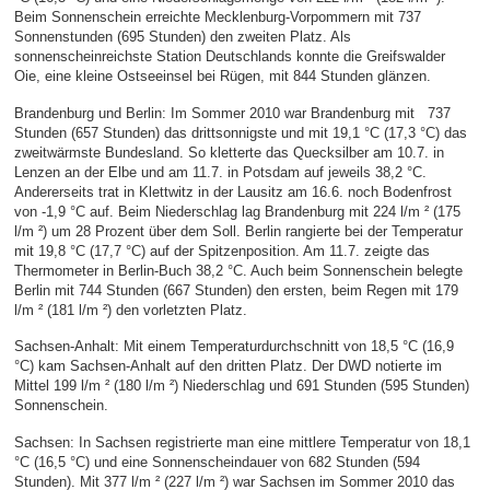
Beim Sonnenschein erreichte Mecklenburg-Vorpommern mit 737
Sonnenstunden (695 Stunden) den zweiten Platz. Als
sonnenscheinreichste Station Deutschlands konnte die Greifswalder
Oie, eine kleine Ostseeinsel bei Rügen, mit 844 Stunden glänzen.
Brandenburg und Berlin: Im Sommer 2010 war Brandenburg mit 737
Stunden (657 Stunden) das drittsonnigste und mit 19,1 °C (17,3 °C) das
zweitwärmste Bundesland. So kletterte das Quecksilber am 10.7. in
Lenzen an der Elbe und am 11.7. in Potsdam auf jeweils 38,2 °C.
Andererseits trat in Klettwitz in der Lausitz am 16.6. noch Bodenfrost
von -1,9 °C auf. Beim Niederschlag lag Brandenburg mit 224 l/m ² (175
l/m ²) um 28 Prozent über dem Soll. Berlin rangierte bei der Temperatur
mit 19,8 °C (17,7 °C) auf der Spitzenposition. Am 11.7. zeigte das
Thermometer in Berlin-Buch 38,2 °C. Auch beim Sonnenschein belegte
Berlin mit 744 Stunden (667 Stunden) den ersten, beim Regen mit 179
l/m ² (181 l/m ²) den vorletzten Platz.
Sachsen-Anhalt: Mit einem Temperaturdurchschnitt von 18,5 °C (16,9
°C) kam Sachsen-Anhalt auf den dritten Platz. Der DWD notierte im
Mittel 199 l/m ² (180 l/m ²) Niederschlag und 691 Stunden (595 Stunden)
Sonnenschein.
Sachsen: In Sachsen registrierte man eine mittlere Temperatur von 18,1
°C (16,5 °C) und eine Sonnenscheindauer von 682 Stunden (594
Stunden). Mit 377 l/m ² (227 l/m ²) war Sachsen im Sommer 2010 das