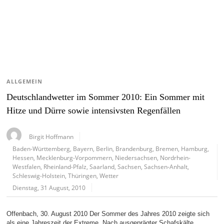
ALLGEMEIN
Deutschlandwetter im Sommer 2010: Ein Sommer mit
Hitze und Dürre sowie intensivsten Regenfällen
Birgit Hoffmann
Baden-Württemberg
,
Bayern
,
Berlin
,
Brandenburg
,
Bremen
,
Hamburg
,
Hessen
,
Mecklenburg-Vorpommern
,
Niedersachsen
,
Nordrhein-
Westfalen
,
Rheinland-Pfalz
,
Saarland
,
Sachsen
,
Sachsen-Anhalt
,
Schleswig-Holstein
,
Thüringen
,
Wetter
Dienstag, 31 August, 2010
Offenbach, 30. August 2010 Der Sommer des Jahres 2010 zeigte sich
als eine Jahreszeit der Extreme. Nach ausgeprägter Schafskälte