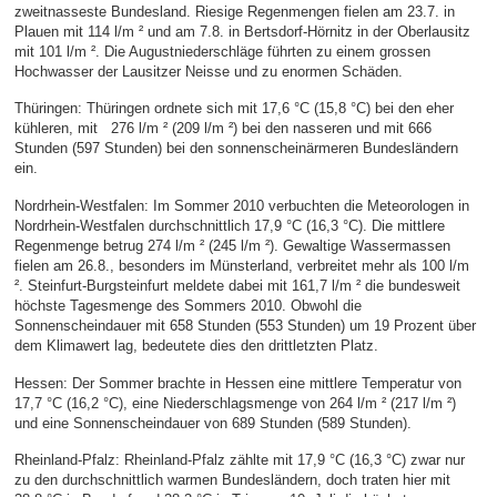
zweitnasseste Bundesland. Riesige Regenmengen fielen am 23.7. in
Plauen mit 114 l/m ² und am 7.8. in Bertsdorf-Hörnitz in der Oberlausitz
mit 101 l/m ². Die Augustniederschläge führten zu einem grossen
Hochwasser der Lausitzer Neisse und zu enormen Schäden.
Thüringen: Thüringen ordnete sich mit 17,6 °C (15,8 °C) bei den eher
kühleren, mit 276 l/m ² (209 l/m ²) bei den nasseren und mit 666
Stunden (597 Stunden) bei den sonnenscheinärmeren Bundesländern
ein.
Nordrhein-Westfalen: Im Sommer 2010 verbuchten die Meteorologen in
Nordrhein-Westfalen durchschnittlich 17,9 °C (16,3 °C). Die mittlere
Regenmenge betrug 274 l/m ² (245 l/m ²). Gewaltige Wassermassen
fielen am 26.8., besonders im Münsterland, verbreitet mehr als 100 l/m
². Steinfurt-Burgsteinfurt meldete dabei mit 161,7 l/m ² die bundesweit
höchste Tagesmenge des Sommers 2010. Obwohl die
Sonnenscheindauer mit 658 Stunden (553 Stunden) um 19 Prozent über
dem Klimawert lag, bedeutete dies den drittletzten Platz.
Hessen: Der Sommer brachte in Hessen eine mittlere Temperatur von
17,7 °C (16,2 °C), eine Niederschlagsmenge von 264 l/m ² (217 l/m ²)
und eine Sonnenscheindauer von 689 Stunden (589 Stunden).
Rheinland-Pfalz: Rheinland-Pfalz zählte mit 17,9 °C (16,3 °C) zwar nur
zu den durchschnittlich warmen Bundesländern, doch traten hier mit