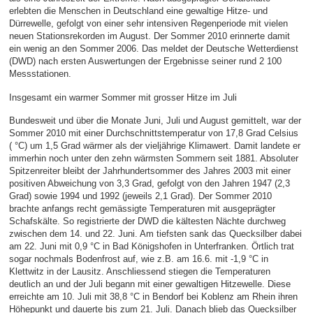
erlebten die Menschen in Deutschland eine gewaltige Hitze- und
Dürrewelle, gefolgt von einer sehr intensiven Regenperiode mit vielen
neuen Stationsrekorden im August. Der Sommer 2010 erinnerte damit
ein wenig an den Sommer 2006. Das meldet der Deutsche Wetterdienst
(DWD) nach ersten Auswertungen der Ergebnisse seiner rund 2 100
Messstationen.
Insgesamt ein warmer Sommer mit grosser Hitze im Juli
Bundesweit und über die Monate Juni, Juli und August gemittelt, war der
Sommer 2010 mit einer Durchschnittstemperatur von 17,8 Grad Celsius
( °C) um 1,5 Grad wärmer als der vieljährige Klimawert. Damit landete er
immerhin noch unter den zehn wärmsten Sommern seit 1881. Absoluter
Spitzenreiter bleibt der Jahrhundertsommer des Jahres 2003 mit einer
positiven Abweichung von 3,3 Grad, gefolgt von den Jahren 1947 (2,3
Grad) sowie 1994 und 1992 (jeweils 2,1 Grad). Der Sommer 2010
brachte anfangs recht gemässigte Temperaturen mit ausgeprägter
Schafskälte. So registrierte der DWD die kältesten Nächte durchweg
zwischen dem 14. und 22. Juni. Am tiefsten sank das Quecksilber dabei
am 22. Juni mit 0,9 °C in Bad Königshofen in Unterfranken. Örtlich trat
sogar nochmals Bodenfrost auf, wie z.B. am 16.6. mit -1,9 °C in
Klettwitz in der Lausitz. Anschliessend stiegen die Temperaturen
deutlich an und der Juli begann mit einer gewaltigen Hitzewelle. Diese
erreichte am 10. Juli mit 38,8 °C in Bendorf bei Koblenz am Rhein ihren
Höhepunkt und dauerte bis zum 21. Juli. Danach blieb das Quecksilber