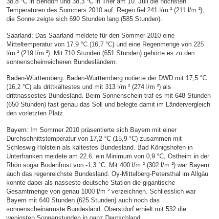
38,8 °C in Bendorf und 38,3 °C in Trier am 10. Juli die höchsten
Temperaturen des Sommers 2010 auf. Regen fiel 241 l/m ² (211 l/m ²),
die Sonne zeigte sich 690 Stunden lang (585 Stunden).
Saarland: Das Saarland meldete für den Sommer 2010 eine
Mitteltemperatur von 17,9 °C (16,7 °C) und eine Regenmenge von 225
l/m ² (219 l/m ²). Mit 710 Stunden (651 Stunden) gehörte es zu den
sonnenscheinreicheren Bundesländern.
Baden-Württemberg: Baden-Württemberg notierte der DWD mit 17,5 °C
(16,2 °C) als drittkältestes und mit 313 l/m ² (274 l/m ²) als
drittnassestes Bundesland. Beim Sonnenschein traf es mit 648 Stunden
(650 Stunden) fast genau das Soll und belegte damit im Ländervergleich
den vorletzten Platz.
Bayern: Im Sommer 2010 präsentierte sich Bayern mit einer
Durchschnittstemperatur von 17,2 °C (15,9 °C) zusammen mit
Schleswig-Holstein als kältestes Bundesland. Bad Königshofen in
Unterfranken meldete am 22.6. ein Minimum von 0,9 °C, Ostheim in der
Rhön sogar Bodenfrost von -1,3 °C. Mit 400 l/m ² (302 l/m ²) war Bayern
auch das regenreichste Bundesland. Oy-Mittelberg-Petersthal im Allgäu
konnte dabei als nasseste deutsche Station die gigantische
Gesamtmenge von genau 1000 l/m ² verzeichnen. Schliesslich war
Bayern mit 640 Stunden (625 Stunden) auch noch das
sonnenscheinärmste Bundesland. Oberstdorf erhielt mit 532 die
wenigsten Sonnenstunden in ganz Deutschland.