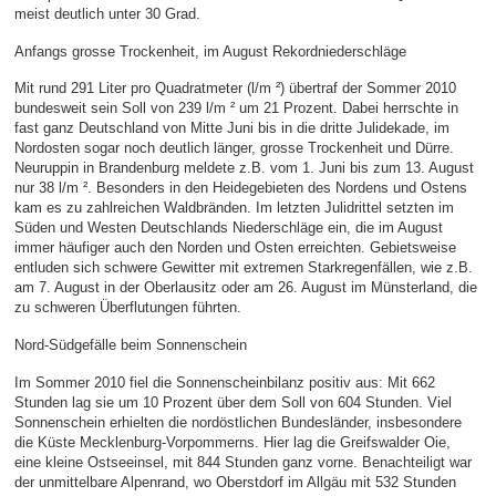
meist deutlich unter 30 Grad.
Anfangs grosse Trockenheit, im August Rekordniederschläge
Mit rund 291 Liter pro Quadratmeter (l/m ²) übertraf der Sommer 2010
bundesweit sein Soll von 239 l/m ² um 21 Prozent. Dabei herrschte in
fast ganz Deutschland von Mitte Juni bis in die dritte Julidekade, im
Nordosten sogar noch deutlich länger, grosse Trockenheit und Dürre.
Neuruppin in Brandenburg meldete z.B. vom 1. Juni bis zum 13. August
nur 38 l/m ². Besonders in den Heidegebieten des Nordens und Ostens
kam es zu zahlreichen Waldbränden. Im letzten Julidrittel setzten im
Süden und Westen Deutschlands Niederschläge ein, die im August
immer häufiger auch den Norden und Osten erreichten. Gebietsweise
entluden sich schwere Gewitter mit extremen Starkregenfällen, wie z.B.
am 7. August in der Oberlausitz oder am 26. August im Münsterland, die
zu schweren Überflutungen führten.
Nord-Südgefälle beim Sonnenschein
Im Sommer 2010 fiel die Sonnenscheinbilanz positiv aus: Mit 662
Stunden lag sie um 10 Prozent über dem Soll von 604 Stunden. Viel
Sonnenschein erhielten die nordöstlichen Bundesländer, insbesondere
die Küste Mecklenburg-Vorpommerns. Hier lag die Greifswalder Oie,
eine kleine Ostseeinsel, mit 844 Stunden ganz vorne. Benachteiligt war
der unmittelbare Alpenrand, wo Oberstdorf im Allgäu mit 532 Stunden