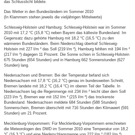
das Schlusslicht bildete.
Das Wetter in den Bundesländern im Sommer 2010
(In Klammern stehen jeweils die vieljährigen Mittelwerte)
Schleswig-Holstein und Hamburg: Schleswig-Holstein war im Sommer
2010 mit 17,2 °C (15,8 °C) neben Bayern das kälteste Bundesland. Im
Gegensatz dazu gehörte Hamburg mit 18,2 °C (16,5 °C) zu den
wärmeren Bundesländern. Beim Niederschlag übertraf Schleswig-
Holstein mit 227 l/m ² das Soll (219 l/m ²), Hamburg fehlten mit 194 l/m ²
(217 l/m ²) dagegen 11 Prozent. Die Sonne schien in Schleswig-Holstein
675 Stunden (654 Stunden) und in Hamburg 662 Sonnenstunden (627
Stunden) lang.
Niedersachsen und Bremen: Bei der Temperatur befand sich
Niedersachsen mit 17,8 °C (16,2 °C) genau im bundesweiten Schnitt,
Bremen landete mit 18,2 °C (16,4 °C) im oberen Teil der Tabelle. In
Niedersachsen lag die Regenmenge mit 234 l/m ² leicht über dem Soll
(223 l/m ²), Bremen war mit 152 l/m ² (215 l/m ²) das trockenste
Bundesland. Niedersachsen meldete 684 Stunden (588 Stunden)
Sonnenschein, Bremen überschritt mit 716 Stunden den Klimawert (591
Stunden) um 21 Prozent.
Mecklenburg-Vorpommern: Für Mecklenburg-Vorpommern errechneten
die Meteorologen des DWD im Sommer 2010 eine Temperatur von 18,2
°C (16,3 °C) und eine Niederschlagsmenge von 222 l/m ² (182 l/m ²).