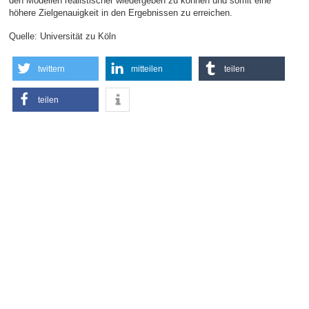
den Modellen realistischer wiedergeben zu können und somit eine
höhere Zielgenauigkeit in den Ergebnissen zu erreichen.
Quelle: Universität zu Köln
twittern
mitteilen
teilen
teilen