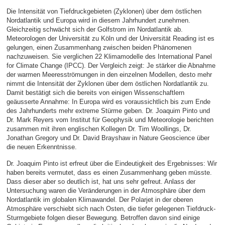
Die Intensität von Tiefdruckgebieten (Zyklonen) über dem östlichen
Nordatlantik und Europa wird in diesem Jahrhundert zunehmen.
Gleichzeitig schwächt sich der Golfstrom im Nordatlantik ab.
Meteorologen der Universität zu Köln und der Universität Reading ist es
gelungen, einen Zusammenhang zwischen beiden Phänomenen
nachzuweisen. Sie verglichen 22 Klimamodelle des International Panel
for Climate Change (IPCC). Der Vergleich zeigt: Je stärker die Abnahme
der warmen Meeresströmungen in den einzelnen Modellen, desto mehr
nimmt die Intensität der Zyklonen über dem östlichen Nordatlantik zu.
Damit bestätigt sich die bereits von einigen Wissenschaftlern
geäusserte Annahme: In Europa wird es voraussichtlich bis zum Ende
des Jahrhunderts mehr extreme Stürme geben. Dr. Joaquim Pinto und
Dr. Mark Reyers vom Institut für Geophysik und Meteorologie berichten
zusammen mit ihren englischen Kollegen Dr. Tim Woollings, Dr.
Jonathan Gregory und Dr. David Brayshaw in Nature Geoscience über
die neuen Erkenntnisse.
Dr. Joaquim Pinto ist erfreut über die Eindeutigkeit des Ergebnisses: Wir
haben bereits vermutet, dass es einen Zusammenhang geben müsste.
Dass dieser aber so deutlich ist, hat uns sehr gefreut. Anlass der
Untersuchung waren die Veränderungen in der Atmosphäre über dem
Nordatlantik im globalen Klimawandel. Der Polarjet in der oberen
Atmosphäre verschiebt sich nach Osten, die tiefer gelegenen Tiefdruck-
Sturmgebiete folgen dieser Bewegung. Betroffen davon sind einige