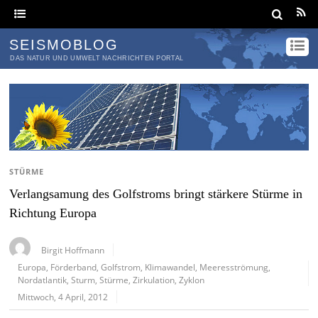
SEISMOBLOG
DAS NATUR UND UMWELT NACHRICHTEN PORTAL
STÜRME
Verlangsamung des Golfstroms bringt stärkere Stürme in
Richtung Europa
Birgit Hoffmann
Europa
,
Förderband
,
Golfstrom
,
Klimawandel
,
Meeresströmung
,
Nordatlantik
,
Sturm
,
Stürme
,
Zirkulation
,
Zyklon
Mittwoch, 4 April, 2012