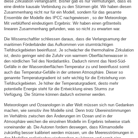
diese Zirkulation verlangsamt. Bisher gab es nur Vermutungen, dass es
eine direkte kausale Verbindung zu den Stürmen gibt. Wir haben diesen
Zusammenhang nicht nur für ein Modell, sondern für das gesamte
Ensemble der Modelle des IPCC nachgewiesen , so der Meteorologe.
Mit verblüffend eindeutigem Ergebnis: Wir haben einen grßtenteils
linearen Zusammenhang gefunden, was so nicht zu erwarten war.
Die Wissenschaftler schliessen daraus, dass die Verlangsamung der
maritimen Förderbänder das Aufkommen von sturmträchtigen
Tiefdruckgebieten beeinflusst. Je schwächer die thermohaline Zirkulation
ist, desto geringer wird die Zufuhr von warmem Oberflächenwasser in
den nördlichen Teil des Nordatlantiks. Dadurch nimmt das Nord-Süd-
Gefälle in der Wasseroberflächen-Temperatur zu und beeinflusst somit
auch das Temperatur-Gefälle in der unteren Atmosphäre. Dieser so
genannte Temperaturgradient ist sehr wichtig für die Entstehung von
Tiefdruckgebieten. Je höher der Temperaturgradient, desto mehr
potentielle Energie steht für die Entwicklung eines Sturms zur
Verfügung. Die Stürme können dadurch extremer werden.
Meteorologen und Ozeanologen in aller Welt müssen sich nun Gedanken
machen, wie sensitiv ihre Modelle sind. Denn trotz Übereinstimmungen
im Verhältnis zwischen den Änderungen im Ozean und in der
Atmosphäre weichen die einzelnen Modelle im Ergebnis teilweise stark
voneinander ab. Die Autoren fordern deswegen, dass Klimamodelle
zukünftig besser kalibriert werden müssen, um die Meeresströmungen in