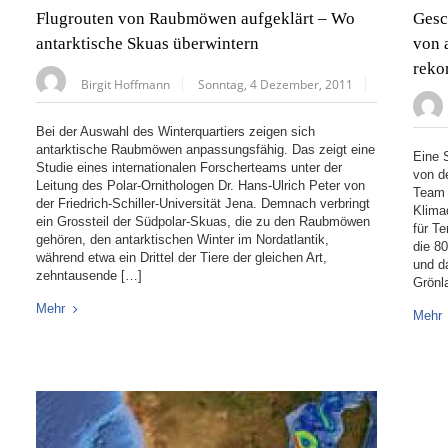
Flugrouten von Raubmöwen aufgeklärt – Wo
Gesc
antarktische Skuas überwintern
von 
reko
Birgit Hoffmann
Sonntag, 4 Dezember, 2011
Bei der Auswahl des Winterquartiers zeigen sich
antarktische Raubmöwen anpassungsfähig. Das zeigt eine
Eine 
Studie eines internationalen Forscherteams unter der
von d
Leitung des Polar-Ornithologen Dr. Hans-Ulrich Peter von
Team 
der Friedrich-Schiller-Universität Jena. Demnach verbringt
Klima
ein Grossteil der Südpolar-Skuas, die zu den Raubmöwen
für T
gehören, den antarktischen Winter im Nordatlantik,
die 8
während etwa ein Drittel der Tiere der gleichen Art,
und d
zehntausende […]
Grönl
Mehr
Mehr