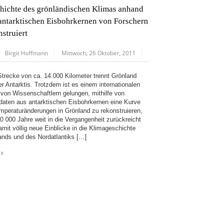
hichte des grönländischen Klimas anhand
antarktischen Eisbohrkernen von Forschern
nstruiert
Birgit Hoffmann
Mittwoch, 26 Oktober, 2011
Strecke von ca. 14.000 Kilometer trennt Grönland
er Antarktis. Trotzdem ist es einem internationalen
von Wissenschaftlern gelungen, mithilfe von
daten aus antarktischen Eisbohrkernen eine Kurve
emperaturänderungen in Grönland zu rekonstruieren,
00 000 Jahre weit in die Vergangenheit zurückreicht
amit völlig neue Einblicke in die Klimageschichte
ands und des Nordatlantiks […]