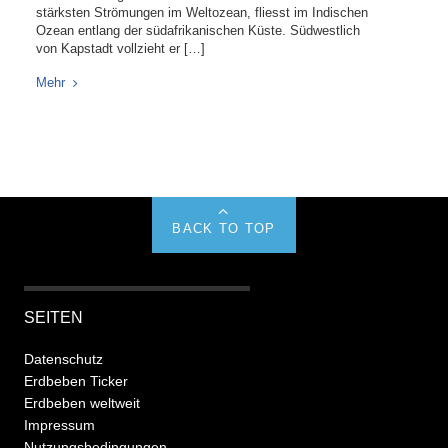
stärksten Strömungen im Weltozean, fliesst im Indischen
Ozean entlang der südafrikanischen Küste. Südwestlich
von Kapstadt vollzieht er […]
Mehr
BACK TO TOP
SEITEN
Datenschutz
Erdbeben Ticker
Erdbeben weltweit
Impressum
Nutzungsbedingungen