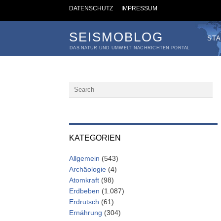
DATENSCHUTZ
IMPRESSUM
SEISMOBLOG
STA
DAS NATUR UND UMWELT NACHRICHTEN PORTAL
KATEGORIEN
Allgemein
(543)
Archäologie
(4)
Atomkraft
(98)
Erdbeben
(1.087)
Erdrutsch
(61)
Ernährung
(304)