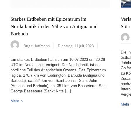
Starkes Erdbeben mit Epizentrum im
Verl
Nordatlantik in der Nähe von Antigua und
Stür
Barbuda
Birgit Hoffmann
Dienstag, 11 Juli, 2023
Die I
östli
Ein starkes Erdbeben hat sich am 10.07.2023 um 20:28
Jahrh
UTC im Nordatlantik ereignet. Der Nordatlantik ist der
Golfs
nördliche Teil des Atlantischen Ozeans. Das Epizentrum
zu Kö
lag ca. 278,7 km von Codrington, Barbuda (Antigua und
Zusa
Barbuda), ca. 334 km von Saint John’s, Saint John
nachz
(Antigua und Barbuda), ca. 351 km von Basseterre, Saint
Inter
George Basseterre (Sankt Kitts […]
Vergl
Mehr
Mehr