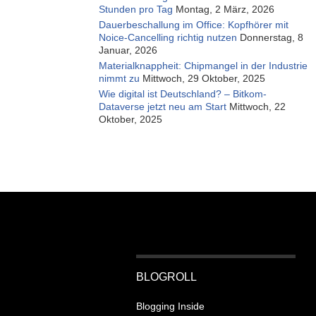
Stunden pro Tag
Montag, 2 März, 2026
Dauerbeschallung im Office: Kopfhörer mit
Noice-Cancelling richtig nutzen
Donnerstag, 8
Januar, 2026
Materialknappheit: Chipmangel in der Industrie
nimmt zu
Mittwoch, 29 Oktober, 2025
Wie digital ist Deutschland? – Bitkom-
Dataverse jetzt neu am Start
Mittwoch, 22
Oktober, 2025
BLOGROLL
Blogging Inside