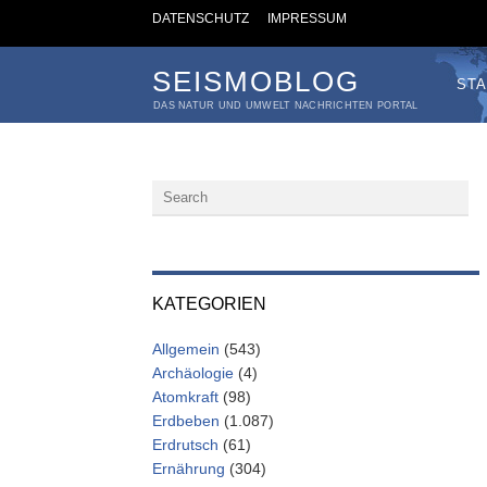
DATENSCHUTZ
IMPRESSUM
SEISMOBLOG
STA
DAS NATUR UND UMWELT NACHRICHTEN PORTAL
KATEGORIEN
Allgemein
(543)
Archäologie
(4)
Atomkraft
(98)
Erdbeben
(1.087)
Erdrutsch
(61)
Ernährung
(304)