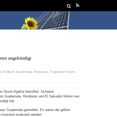
enen angekündigt
or
,
Erdloch
,
Guatemala
,
Honduras
,
Tropischer Sturm
n Sturm Agatha betroffen. Schwere
on Guatemala, Honduras und El Salvador führen nun
ndigt hat.
n aus Guatemala gemeldet. Es waren die grßten
n mussten evakuiert werden.