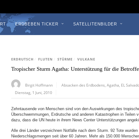
RT
ERDBEBEN TICKER
SATELLITENBILDER
ERDRUTSCH
/
FLUTEN
/
STÜRME
/
VULKANE
Tropischer Sturm Agatha: Unterstützung für die Betroff
Birgit Hoffmann
Absacken des Erdbodens
,
Agatha
,
EL Salvad
Dienstag, 1 Juni, 2010
Zehntausende von Menschen sind von den Auswirkungen des tropische
Überschwemmungen, Erdrutsche und anderen Katastrophen in Teilen v
dazu, dass die UN heute in ihrem News Center Unterstützungen angekü
Alle drei Länder verzeichnen Notfälle nach dem Sturm. 92 Tote wurde
Niederschlagsmengen seit über 60 Jahren. Mehr als 150.000 Mensche