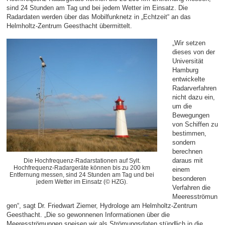
sind 24 Stunden am Tag und bei jedem Wetter im Einsatz. Die
Radardaten werden über das Mobilfunknetz in „Echtzeit“ an das
Helmholtz-Zentrum Geesthacht übermittelt.
„Wir setzen
dieses von der
Universität
Hamburg
entwickelte
Radarverfahren
nicht dazu ein,
um die
Bewegungen
von Schiffen zu
bestimmen,
sondern
berechnen
daraus mit
Die Hochfrequenz-Radarstationen auf Sylt.
Hochfrequenz-Radargeräte können bis zu 200 km
einem
Entfernung messen, sind 24 Stunden am Tag und bei
besonderen
jedem Wetter im Einsatz (© HZG).
Verfahren die
Meeresströmun
gen“, sagt Dr. Friedwart Ziemer, Hydrologe am Helmholtz-Zentrum
Geesthacht. „Die so gewonnenen Informationen über die
Meeresströmungen speisen wir als Strömungsdaten stündlich in die