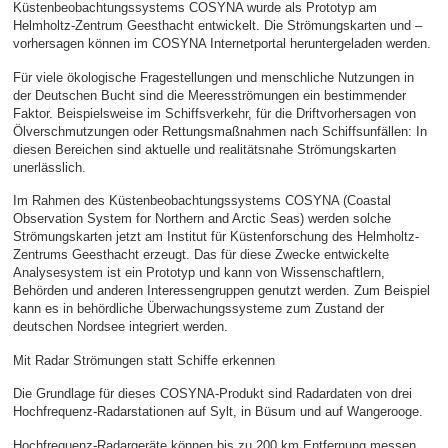
Küstenbeobachtungssystems COSYNA wurde als Prototyp am
Helmholtz-Zentrum Geesthacht entwickelt. Die Strömungskarten und –
vorhersagen können im COSYNA Internetportal heruntergeladen werden.
Für viele ökologische Fragestellungen und menschliche Nutzungen in
der Deutschen Bucht sind die Meeresströmungen ein bestimmender
Faktor. Beispielsweise im Schiffsverkehr, für die Driftvorhersagen von
Ölverschmutzungen oder Rettungsmaßnahmen nach Schiffsunfällen: In
diesen Bereichen sind aktuelle und realitätsnahe Strömungskarten
unerlässlich.
Im Rahmen des Küstenbeobachtungssystems COSYNA (Coastal
Observation System for Northern and Arctic Seas) werden solche
Strömungskarten jetzt am Institut für Küstenforschung des Helmholtz-
Zentrums Geesthacht erzeugt. Das für diese Zwecke entwickelte
Analysesystem ist ein Prototyp und kann von Wissenschaftlern,
Behörden und anderen Interessengruppen genutzt werden. Zum Beispiel
kann es in behördliche Überwachungssysteme zum Zustand der
deutschen Nordsee integriert werden.
Mit Radar Strömungen statt Schiffe erkennen
Die Grundlage für dieses COSYNA-Produkt sind Radardaten von drei
Hochfrequenz-Radarstationen auf Sylt, in Büsum und auf Wangerooge.
Hochfrequenz-Radargeräte können bis zu 200 km Entfernung messen,