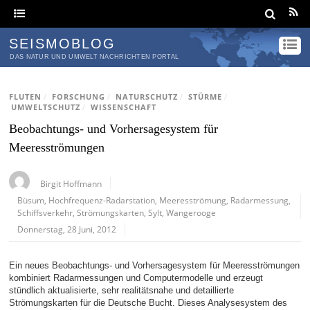
SEISMOBLOG
DAS NATUR UND UMWELT NACHRICHTEN PORTAL
FLUTEN
/
FORSCHUNG
/
NATURSCHUTZ
/
STÜRME
/
UMWELTSCHUTZ
/
WISSENSCHAFT
Beobachtungs- und Vorhersagesystem für
Meeresströmungen
Birgit Hoffmann
Büsum
,
Hochfrequenz-Radarstation
,
Meeresströmung
,
Radarmessung
,
Schiffsverkehr
,
Strömungskarten
,
Sylt
,
Wangerooge
Donnerstag, 28 Juni, 2012
Ein neues Beobachtungs- und Vorhersagesystem für Meeresströmungen
kombiniert Radarmessungen und Computermodelle und erzeugt
stündlich aktualisierte, sehr realitätsnahe und detaillierte
Strömungskarten für die Deutsche Bucht. Dieses Analysesystem des