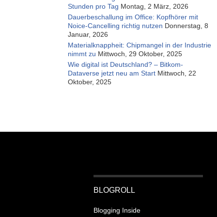
Stunden pro Tag
Montag, 2 März, 2026
Dauerbeschallung im Office: Kopfhörer mit
Noice-Cancelling richtig nutzen
Donnerstag, 8
Januar, 2026
Materialknappheit: Chipmangel in der Industrie
nimmt zu
Mittwoch, 29 Oktober, 2025
Wie digital ist Deutschland? – Bitkom-
Dataverse jetzt neu am Start
Mittwoch, 22
Oktober, 2025
BLOGROLL
Blogging Inside