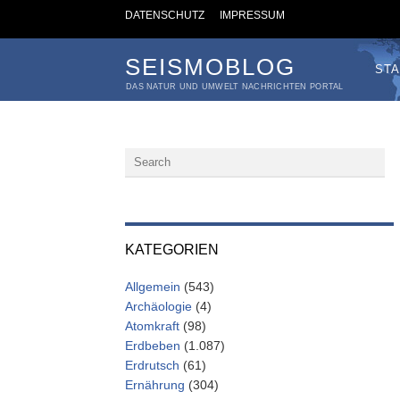
DATENSCHUTZ
IMPRESSUM
SEISMOBLOG
STA
DAS NATUR UND UMWELT NACHRICHTEN PORTAL
KATEGORIEN
Allgemein
(543)
Archäologie
(4)
Atomkraft
(98)
Erdbeben
(1.087)
Erdrutsch
(61)
Ernährung
(304)