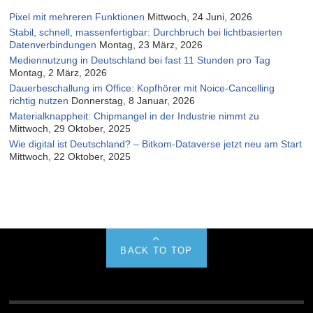
Pixel mit mehreren Funktionen
Mittwoch, 24 Juni, 2026
Stabil, schnell, massenfertigbar: Durchbruch bei lichtbasierten
Datenverbindungen
Montag, 23 März, 2026
Mediennutzung in Deutschland bei fast 11 Stunden pro Tag
Montag, 2 März, 2026
Dauerbeschallung im Office: Kopfhörer mit Noice-Cancelling
richtig nutzen
Donnerstag, 8 Januar, 2026
Materialknappheit: Chipmangel in der Industrie nimmt zu
Mittwoch, 29 Oktober, 2025
Wie digital ist Deutschland? – Bitkom-Dataverse jetzt neu am Start
Mittwoch, 22 Oktober, 2025
BACK TO TOP