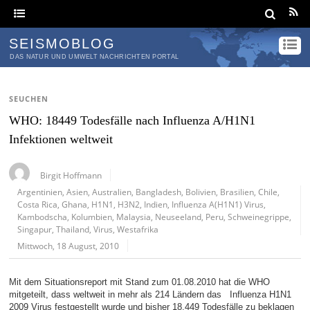
SEISMOBLOG
DAS NATUR UND UMWELT NACHRICHTEN PORTAL
SEUCHEN
WHO: 18449 Todesfälle nach Influenza A/H1N1
Infektionen weltweit
Birgit Hoffmann
Argentinien
,
Asien
,
Australien
,
Bangladesh
,
Bolivien
,
Brasilien
,
Chile
,
Costa Rica
,
Ghana
,
H1N1
,
H3N2
,
Indien
,
Influenza A(H1N1) Virus
,
Kambodscha
,
Kolumbien
,
Malaysia
,
Neuseeland
,
Peru
,
Schweinegrippe
,
Singapur
,
Thailand
,
Virus
,
Westafrika
Mittwoch, 18 August, 2010
Mit dem Situationsreport mit Stand zum 01.08.2010 hat die WHO
mitgeteilt, dass weltweit in mehr als 214 Ländern das Influenza H1N1
2009 Virus festgestellt wurde und bisher 18.449 Todesfälle zu beklagen