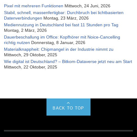
Pixel mit mehreren Funktionen
Mittwoch, 24 Juni, 2026
Stabil, schnell, massenfertigbar: Durchbruch bei lichtbasierten
Datenverbindungen
Montag, 23 März, 2026
Mediennutzung in Deutschland bei fast 11 Stunden pro Tag
Montag, 2 März, 2026
Dauerbeschallung im Office: Kopfhörer mit Noice-Cancelling
richtig nutzen
Donnerstag, 8 Januar, 2026
Materialknappheit: Chipmangel in der Industrie nimmt zu
Mittwoch, 29 Oktober, 2025
Wie digital ist Deutschland? – Bitkom-Dataverse jetzt neu am Start
Mittwoch, 22 Oktober, 2025
BACK TO TOP