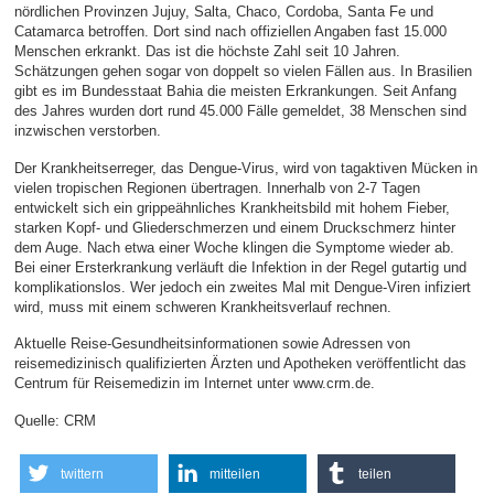
nördlichen Provinzen Jujuy, Salta, Chaco, Cordoba, Santa Fe und
Catamarca betroffen. Dort sind nach offiziellen Angaben fast 15.000
Menschen erkrankt. Das ist die höchste Zahl seit 10 Jahren.
Schätzungen gehen sogar von doppelt so vielen Fällen aus. In Brasilien
gibt es im Bundesstaat Bahia die meisten Erkrankungen. Seit Anfang
des Jahres wurden dort rund 45.000 Fälle gemeldet, 38 Menschen sind
inzwischen verstorben.
Der Krankheitserreger, das Dengue-Virus, wird von tagaktiven Mücken in
vielen tropischen Regionen übertragen. Innerhalb von 2-7 Tagen
entwickelt sich ein grippeähnliches Krankheitsbild mit hohem Fieber,
starken Kopf- und Gliederschmerzen und einem Druckschmerz hinter
dem Auge. Nach etwa einer Woche klingen die Symptome wieder ab.
Bei einer Ersterkrankung verläuft die Infektion in der Regel gutartig und
komplikationslos. Wer jedoch ein zweites Mal mit Dengue-Viren infiziert
wird, muss mit einem schweren Krankheitsverlauf rechnen.
Aktuelle Reise-Gesundheitsinformationen sowie Adressen von
reisemedizinisch qualifizierten Ärzten und Apotheken veröffentlicht das
Centrum für Reisemedizin im Internet unter www.crm.de.
Quelle: CRM
twittern
mitteilen
teilen