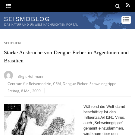
SEISMOBLOG
DAS NATUR UND UMWELT NACHRICHTEN PORTAL
SEUCHEN
Starke Ausbrüche von Dengue-Fieber in Argentinien und
Brasilien
Birgit Hoffmann
Centrum für Reisemedizin
,
CRM
,
Dengue-Fieber
,
Schweinegrippe
Freitag, 8 Mai, 2009
Während die Welt damit
beschäftigt ist den
Influenza A/H1N1 Virus,
auch „Schweinegrippe“
genannt einzudämmen,
wird kaum über den