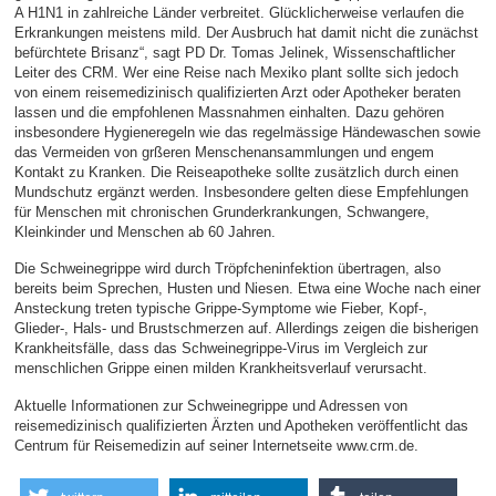
A H1N1 in zahlreiche Länder verbreitet. Glücklicherweise verlaufen die
Erkrankungen meistens mild. Der Ausbruch hat damit nicht die zunächst
befürchtete Brisanz“, sagt PD Dr. Tomas Jelinek, Wissenschaftlicher
Leiter des CRM. Wer eine Reise nach Mexiko plant sollte sich jedoch
von einem reisemedizinisch qualifizierten Arzt oder Apotheker beraten
lassen und die empfohlenen Massnahmen einhalten. Dazu gehören
insbesondere Hygieneregeln wie das regelmässige Händewaschen sowie
das Vermeiden von grßeren Menschenansammlungen und engem
Kontakt zu Kranken. Die Reiseapotheke sollte zusätzlich durch einen
Mundschutz ergänzt werden. Insbesondere gelten diese Empfehlungen
für Menschen mit chronischen Grunderkrankungen, Schwangere,
Kleinkinder und Menschen ab 60 Jahren.
Die Schweinegrippe wird durch Tröpfcheninfektion übertragen, also
bereits beim Sprechen, Husten und Niesen. Etwa eine Woche nach einer
Ansteckung treten typische Grippe-Symptome wie Fieber, Kopf-,
Glieder-, Hals- und Brustschmerzen auf. Allerdings zeigen die bisherigen
Krankheitsfälle, dass das Schweinegrippe-Virus im Vergleich zur
menschlichen Grippe einen milden Krankheitsverlauf verursacht.
Aktuelle Informationen zur Schweinegrippe und Adressen von
reisemedizinisch qualifizierten Ärzten und Apotheken veröffentlicht das
Centrum für Reisemedizin auf seiner Internetseite www.crm.de.